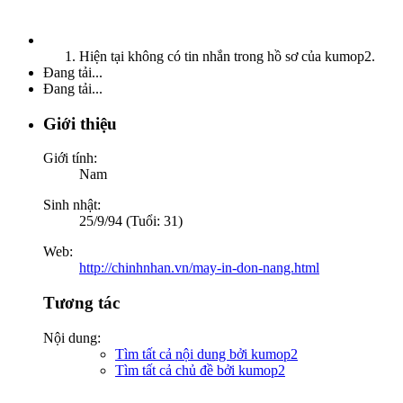
Hiện tại không có tin nhắn trong hồ sơ của kumop2.
Đang tải...
Đang tải...
Giới thiệu
Giới tính:
Nam
Sinh nhật:
25/9/94 (Tuổi: 31)
Web:
http://chinhnhan.vn/may-in-don-nang.html
Tương tác
Nội dung:
Tìm tất cả nội dung bởi kumop2
Tìm tất cả chủ đề bởi kumop2