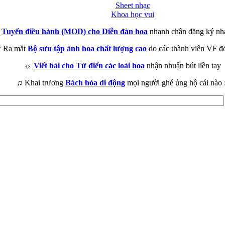
Sheet nhạc
Khoa học vui
►
Tuyển điều hành (MOD) cho Diễn đàn hoa
nhanh chân đăng ký nh
 Ra mắt
Bộ sưu tập ảnh hoa chất lượng cao
do các thành viên VF đ
☼
Viết bài cho Từ điển các loài hoa
nhận nhuận bút liền tay
♫ Khai trương
Bách hóa di động
mọi người ghé ủng hộ cái nào 