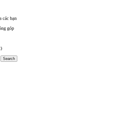
a các bạn
óng góp
:)