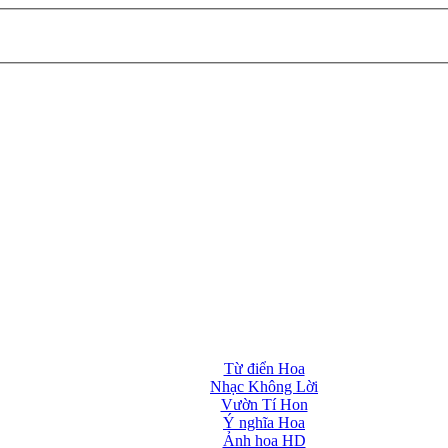
Từ điển Hoa
Nhạc Không Lời
Vườn Tí Hon
Ý nghĩa Hoa
Ảnh hoa HD