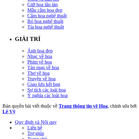
Giữ hoa lâu tàn
Mẫu cắm hoa đẹp
Cắm hoa nghệ thuật
Bó hoa nghệ thuật
Tỉa hoa nghệ thuật
GIẢI TRÍ
Ảnh hoa đẹp
Nhạc về hoa
Phim về hoa
Tản mạn về hoa
Thơ về hoa
Truyện về hoa
Giao lưu kết bạn
Sự tích các loài hoa
Ý nghĩa các loài hoa
Bản quyền bài viết thuộc về
Trang thông tin về Hoa
, chỉnh sửa bởi
Lê Vỹ
Quy định và Nội quy
Liên hệ
Trợ giúp
Trang chủ