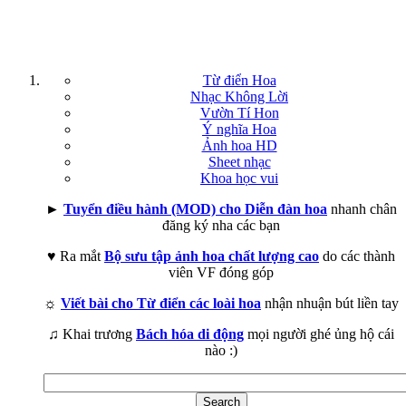
Từ điển Hoa
Nhạc Không Lời
Vườn Tí Hon
Ý nghĩa Hoa
Ảnh hoa HD
Sheet nhạc
Khoa học vui
►
Tuyển điều hành (MOD) cho Diễn đàn hoa
nhanh chân
đăng ký nha các bạn
♥ Ra mắt
Bộ sưu tập ảnh hoa chất lượng cao
do các thành
viên VF đóng góp
☼
Viết bài cho Từ điển các loài hoa
nhận nhuận bút liền tay
♫ Khai trương
Bách hóa di động
mọi người ghé ủng hộ cái
nào :)