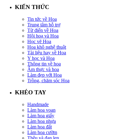
KIẾN THỨC
Tin tức về Hoa
Trung tâm hỗ trợ
Từ điển về Hoa
Hội hoạ và Hoa
Học vẽ Hoa
Hoa khô nghệ thuật
Tài liệu hay về Hoa
Y học và Hoa
Thông tin về hoa
Ẩm thực và hoa
Làm đẹp với Hoa
Trồng, chăm sóc Hoa
KHÉO TAY
Handmade
Làm hoa voan
Làm hoa giấy
Làm hoa nhựa
Làm hoa đất
Làm hoa cườm
Thêu và đan len