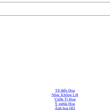
Từ điển Hoa
Nhạc Không Lời
Vườn Tí Hon
Ý nghĩa Hoa
Ảnh hoa HD