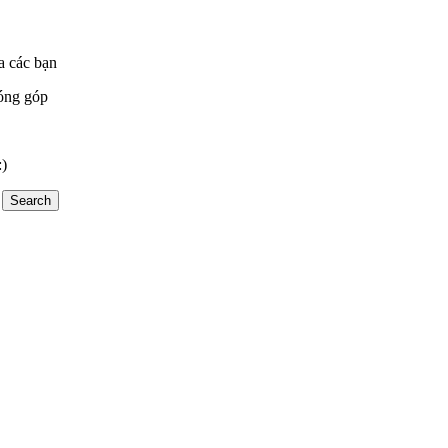
a các bạn
óng góp
:)