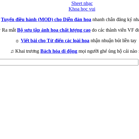
Sheet nhạc
Khoa học vui
►
Tuyển điều hành (MOD) cho Diễn đàn hoa
nhanh chân đăng ký nh
 Ra mắt
Bộ sưu tập ảnh hoa chất lượng cao
do các thành viên VF đ
☼
Viết bài cho Từ điển các loài hoa
nhận nhuận bút liền tay
♫ Khai trương
Bách hóa di động
mọi người ghé ủng hộ cái nào 