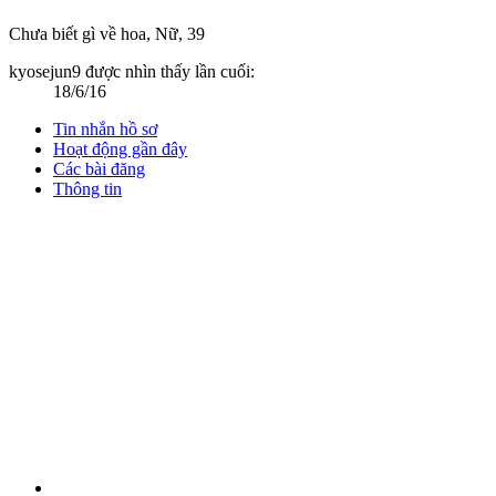
Chưa biết gì về hoa
, Nữ, 39
kyosejun9 được nhìn thấy lần cuối:
18/6/16
Tin nhắn hồ sơ
Hoạt động gần đây
Các bài đăng
Thông tin