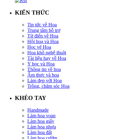
KIẾN THỨC
Tin tức về Hoa
Trung tâm hỗ trợ
Từ điển về Hoa
Hội hoạ và Hoa
Học vẽ Hoa
Hoa khô nghệ thuật
Tài liệu hay về Hoa
Y học và Hoa
Thông tin về hoa
Ẩm thực và hoa
Làm đẹp với Hoa
Trồng, chăm sóc Hoa
KHÉO TAY
Handmade
Làm hoa voan
Làm hoa giấy
Làm hoa nhựa
Làm hoa đất
Làm hoa cườm