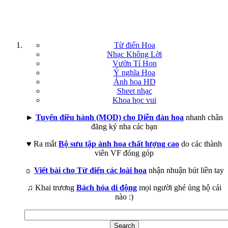
Từ điển Hoa
Nhạc Không Lời
Vườn Tí Hon
Ý nghĩa Hoa
Ảnh hoa HD
Sheet nhạc
Khoa học vui
►
Tuyển điều hành (MOD) cho Diễn đàn hoa
nhanh chân
đăng ký nha các bạn
♥ Ra mắt
Bộ sưu tập ảnh hoa chất lượng cao
do các thành
viên VF đóng góp
☼
Viết bài cho Từ điển các loài hoa
nhận nhuận bút liền tay
♫ Khai trương
Bách hóa di động
mọi người ghé ủng hộ cái
nào :)