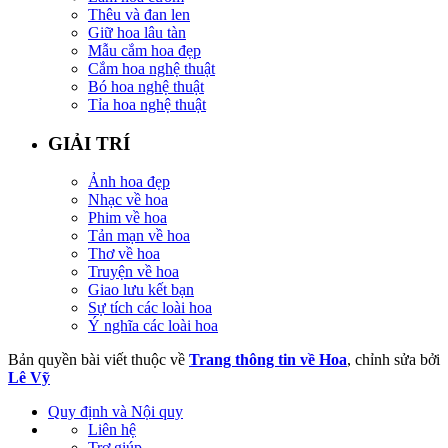
Thêu và đan len
Giữ hoa lâu tàn
Mẫu cắm hoa đẹp
Cắm hoa nghệ thuật
Bó hoa nghệ thuật
Tỉa hoa nghệ thuật
GIẢI TRÍ
Ảnh hoa đẹp
Nhạc về hoa
Phim về hoa
Tản mạn về hoa
Thơ về hoa
Truyện về hoa
Giao lưu kết bạn
Sự tích các loài hoa
Ý nghĩa các loài hoa
Bản quyền bài viết thuộc về
Trang thông tin về Hoa
, chỉnh sửa bởi
Lê Vỹ
Quy định và Nội quy
Liên hệ
Trợ giúp