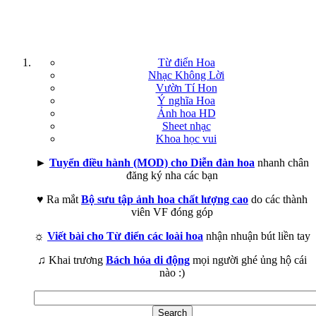
Từ điển Hoa
Nhạc Không Lời
Vườn Tí Hon
Ý nghĩa Hoa
Ảnh hoa HD
Sheet nhạc
Khoa học vui
►
Tuyển điều hành (MOD) cho Diễn đàn hoa
nhanh chân
đăng ký nha các bạn
♥ Ra mắt
Bộ sưu tập ảnh hoa chất lượng cao
do các thành
viên VF đóng góp
☼
Viết bài cho Từ điển các loài hoa
nhận nhuận bút liền tay
♫ Khai trương
Bách hóa di động
mọi người ghé ủng hộ cái
nào :)