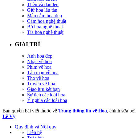
Thêu và đan len
Giữ hoa lâu tàn
Mẫu cắm hoa đẹp
Cắm hoa nghệ thuật
Bó hoa nghệ thuật
Tỉa hoa nghệ thuật
GIẢI TRÍ
Ảnh hoa đẹp
Nhạc về hoa
Phim về hoa
Tản mạn về hoa
Thơ về hoa
Truyện về hoa
Giao lưu kết bạn
Sự tích các loài hoa
Ý nghĩa các loài hoa
Bản quyền bài viết thuộc về
Trang thông tin về Hoa
, chỉnh sửa bởi
Lê Vỹ
Quy định và Nội quy
Liên hệ
Trợ giúp