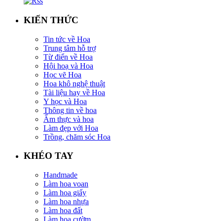
KIẾN THỨC
Tin tức về Hoa
Trung tâm hỗ trợ
Từ điển về Hoa
Hội hoạ và Hoa
Học vẽ Hoa
Hoa khô nghệ thuật
Tài liệu hay về Hoa
Y học và Hoa
Thông tin về hoa
Ẩm thực và hoa
Làm đẹp với Hoa
Trồng, chăm sóc Hoa
KHÉO TAY
Handmade
Làm hoa voan
Làm hoa giấy
Làm hoa nhựa
Làm hoa đất
Làm hoa cườm