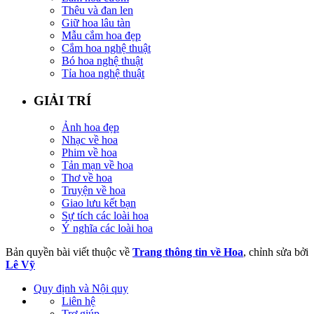
Thêu và đan len
Giữ hoa lâu tàn
Mẫu cắm hoa đẹp
Cắm hoa nghệ thuật
Bó hoa nghệ thuật
Tỉa hoa nghệ thuật
GIẢI TRÍ
Ảnh hoa đẹp
Nhạc về hoa
Phim về hoa
Tản mạn về hoa
Thơ về hoa
Truyện về hoa
Giao lưu kết bạn
Sự tích các loài hoa
Ý nghĩa các loài hoa
Bản quyền bài viết thuộc về
Trang thông tin về Hoa
, chỉnh sửa bởi
Lê Vỹ
Quy định và Nội quy
Liên hệ
Trợ giúp