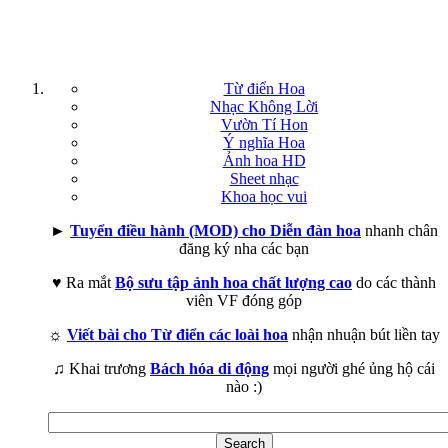
Từ điển Hoa
Nhạc Không Lời
Vườn Tí Hon
Ý nghĩa Hoa
Ảnh hoa HD
Sheet nhạc
Khoa học vui
►
Tuyển điều hành (MOD) cho Diễn đàn hoa
nhanh chân
đăng ký nha các bạn
♥ Ra mắt
Bộ sưu tập ảnh hoa chất lượng cao
do các thành
viên VF đóng góp
☼
Viết bài cho Từ điển các loài hoa
nhận nhuận bút liền tay
♫ Khai trương
Bách hóa di động
mọi người ghé ủng hộ cái
nào :)