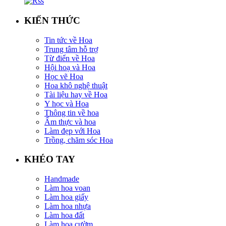
KIẾN THỨC
Tin tức về Hoa
Trung tâm hỗ trợ
Từ điển về Hoa
Hội hoạ và Hoa
Học vẽ Hoa
Hoa khô nghệ thuật
Tài liệu hay về Hoa
Y học và Hoa
Thông tin về hoa
Ẩm thực và hoa
Làm đẹp với Hoa
Trồng, chăm sóc Hoa
KHÉO TAY
Handmade
Làm hoa voan
Làm hoa giấy
Làm hoa nhựa
Làm hoa đất
Làm hoa cườm