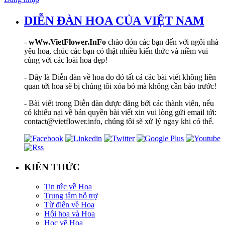
DIỄN ĐÀN HOA CỦA VIỆT NAM
-
wWw.VietFlower.InFo
chào đón các bạn đến với ngôi nhà
yêu hoa, chúc các bạn có thật nhiều kiến thức và niềm vui
cùng với các loài hoa đẹp!
- Đây là Diễn đàn về hoa do đó tất cả các bài viết không liên
quan tới hoa sẽ bị chúng tôi xóa bỏ mà không cần báo trước!
- Bài viết trong Diễn đàn được đăng bởi các thành viên, nếu
có khiếu nại về bản quyền bài viết xin vui lòng gửi email tới:
contact@vietflower.info, chúng tôi sẽ xử lý ngay khi có thể.
KIẾN THỨC
Tin tức về Hoa
Trung tâm hỗ trợ
Từ điển về Hoa
Hội hoạ và Hoa
Học vẽ Hoa