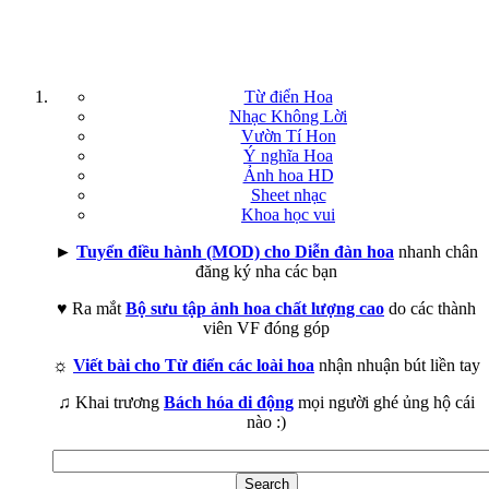
Từ điển Hoa
Nhạc Không Lời
Vườn Tí Hon
Ý nghĩa Hoa
Ảnh hoa HD
Sheet nhạc
Khoa học vui
►
Tuyển điều hành (MOD) cho Diễn đàn hoa
nhanh chân
đăng ký nha các bạn
♥ Ra mắt
Bộ sưu tập ảnh hoa chất lượng cao
do các thành
viên VF đóng góp
☼
Viết bài cho Từ điển các loài hoa
nhận nhuận bút liền tay
♫ Khai trương
Bách hóa di động
mọi người ghé ủng hộ cái
nào :)