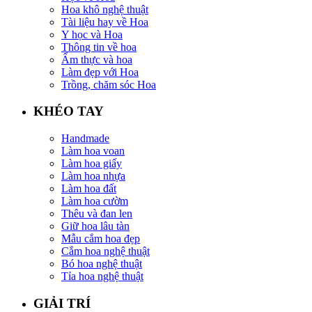
Hoa khô nghệ thuật
Tài liệu hay về Hoa
Y học và Hoa
Thông tin về hoa
Ẩm thực và hoa
Làm đẹp với Hoa
Trồng, chăm sóc Hoa
KHÉO TAY
Handmade
Làm hoa voan
Làm hoa giấy
Làm hoa nhựa
Làm hoa đất
Làm hoa cườm
Thêu và đan len
Giữ hoa lâu tàn
Mẫu cắm hoa đẹp
Cắm hoa nghệ thuật
Bó hoa nghệ thuật
Tỉa hoa nghệ thuật
GIẢI TRÍ