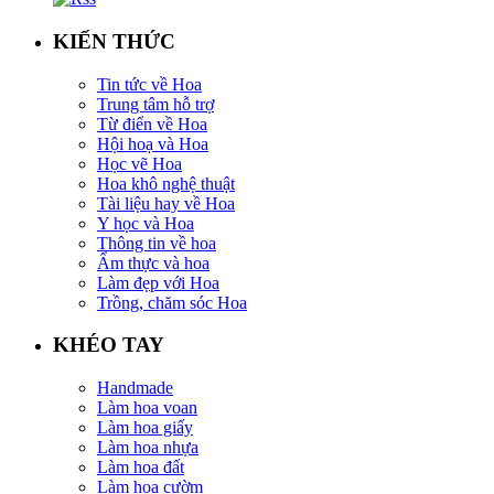
KIẾN THỨC
Tin tức về Hoa
Trung tâm hỗ trợ
Từ điển về Hoa
Hội hoạ và Hoa
Học vẽ Hoa
Hoa khô nghệ thuật
Tài liệu hay về Hoa
Y học và Hoa
Thông tin về hoa
Ẩm thực và hoa
Làm đẹp với Hoa
Trồng, chăm sóc Hoa
KHÉO TAY
Handmade
Làm hoa voan
Làm hoa giấy
Làm hoa nhựa
Làm hoa đất
Làm hoa cườm