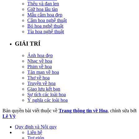
Thêu và đan len
Giữ hoa lâu tàn
Mẫu cắm hoa đẹp
Cắm hoa nghệ thuật
Bó hoa nghệ thuật
Tỉa hoa nghệ thuật
GIẢI TRÍ
Ảnh hoa đẹp
Nhạc về hoa
Phim về hoa
Tản mạn về hoa
Thơ về hoa
Truyện về hoa
Giao lưu kết bạn
Sự tích các loài hoa
Ý nghĩa các loài hoa
Bản quyền bài viết thuộc về
Trang thông tin về Hoa
, chỉnh sửa bởi
Lê Vỹ
Quy định và Nội quy
Liên hệ
Trợ giúp