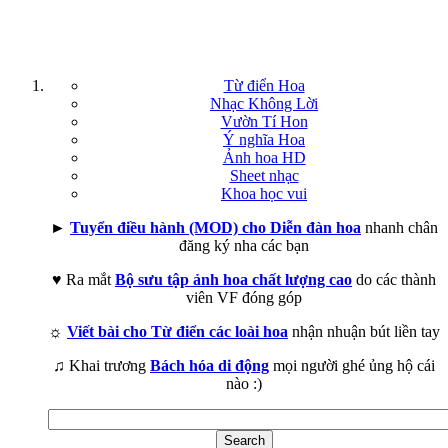
Từ điển Hoa
Nhạc Không Lời
Vườn Tí Hon
Ý nghĩa Hoa
Ảnh hoa HD
Sheet nhạc
Khoa học vui
►
Tuyển điều hành (MOD) cho Diễn đàn hoa
nhanh chân
đăng ký nha các bạn
♥ Ra mắt
Bộ sưu tập ảnh hoa chất lượng cao
do các thành
viên VF đóng góp
☼
Viết bài cho Từ điển các loài hoa
nhận nhuận bút liền tay
♫ Khai trương
Bách hóa di động
mọi người ghé ủng hộ cái
nào :)