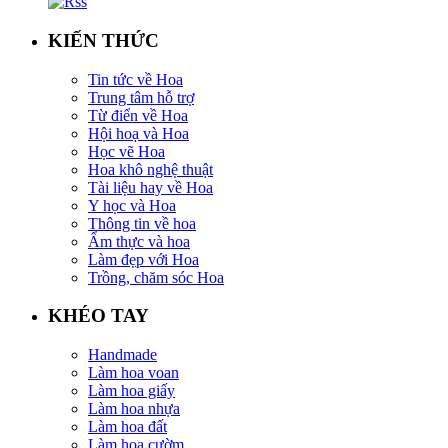
KIẾN THỨC
Tin tức về Hoa
Trung tâm hỗ trợ
Từ điển về Hoa
Hội hoạ và Hoa
Học vẽ Hoa
Hoa khô nghệ thuật
Tài liệu hay về Hoa
Y học và Hoa
Thông tin về hoa
Ẩm thực và hoa
Làm đẹp với Hoa
Trồng, chăm sóc Hoa
KHÉO TAY
Handmade
Làm hoa voan
Làm hoa giấy
Làm hoa nhựa
Làm hoa đất
Làm hoa cườm