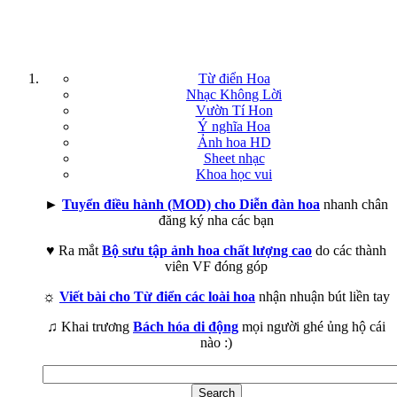
Từ điển Hoa
Nhạc Không Lời
Vườn Tí Hon
Ý nghĩa Hoa
Ảnh hoa HD
Sheet nhạc
Khoa học vui
►
Tuyển điều hành (MOD) cho Diễn đàn hoa
nhanh chân
đăng ký nha các bạn
♥ Ra mắt
Bộ sưu tập ảnh hoa chất lượng cao
do các thành
viên VF đóng góp
☼
Viết bài cho Từ điển các loài hoa
nhận nhuận bút liền tay
♫ Khai trương
Bách hóa di động
mọi người ghé ủng hộ cái
nào :)