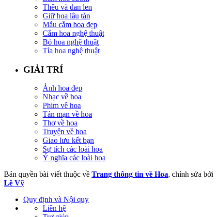
Thêu và đan len
Giữ hoa lâu tàn
Mẫu cắm hoa đẹp
Cắm hoa nghệ thuật
Bó hoa nghệ thuật
Tỉa hoa nghệ thuật
GIẢI TRÍ
Ảnh hoa đẹp
Nhạc về hoa
Phim về hoa
Tản mạn về hoa
Thơ về hoa
Truyện về hoa
Giao lưu kết bạn
Sự tích các loài hoa
Ý nghĩa các loài hoa
Bản quyền bài viết thuộc về
Trang thông tin về Hoa
, chỉnh sửa bởi
Lê Vỹ
Quy định và Nội quy
Liên hệ
Trợ giúp