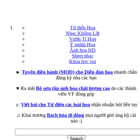
Từ điển Hoa
Nhạc Không Lời
Vườn Tí Hon
Ý nghĩa Hoa
Ảnh hoa HD
Sheet nhạc
Khoa học vui
►
Tuyển điều hành (MOD) cho Diễn đàn hoa
nhanh chân
đăng ký nha các bạn
♥ Ra mắt
Bộ sưu tập ảnh hoa chất lượng cao
do các thành
viên VF đóng góp
☼
Viết bài cho Từ điển các loài hoa
nhận nhuận bút liền tay
♫ Khai trương
Bách hóa di động
mọi người ghé ủng hộ cái
nào :)