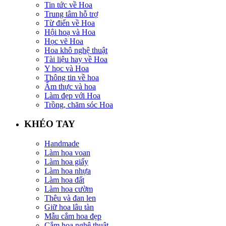
Tin tức về Hoa
Trung tâm hỗ trợ
Từ điển về Hoa
Hội hoạ và Hoa
Học vẽ Hoa
Hoa khô nghệ thuật
Tài liệu hay về Hoa
Y học và Hoa
Thông tin về hoa
Ẩm thực và hoa
Làm đẹp với Hoa
Trồng, chăm sóc Hoa
KHÉO TAY
Handmade
Làm hoa voan
Làm hoa giấy
Làm hoa nhựa
Làm hoa đất
Làm hoa cườm
Thêu và đan len
Giữ hoa lâu tàn
Mẫu cắm hoa đẹp
Cắm hoa nghệ thuật