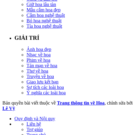
Giữ hoa lâu tàn
Mẫu cắm hoa đẹp
Cắm hoa nghệ thuật
Bó hoa nghệ thuật
Tỉa hoa nghệ thuật
GIẢI TRÍ
Ảnh hoa đẹp
Nhạc về hoa
Phim về hoa
Tản mạn về hoa
Thơ về hoa
Truyện về hoa
Giao lưu kết bạn
Sự tích các loài hoa
Ý nghĩa các loài hoa
Bản quyền bài viết thuộc về
Trang thông tin về Hoa
, chỉnh sửa bởi
Lê Vỹ
Quy định và Nội quy
Liên hệ
Trợ giúp
Trang chủ