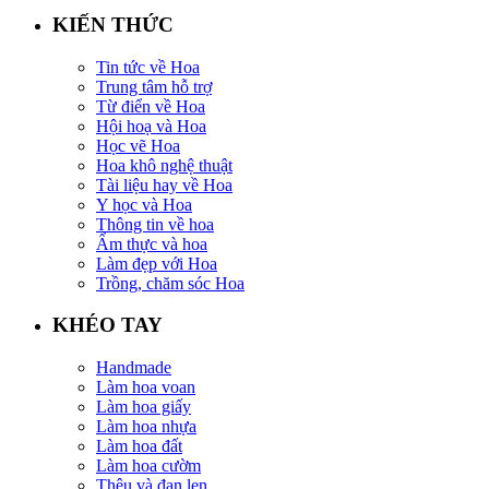
KIẾN THỨC
Tin tức về Hoa
Trung tâm hỗ trợ
Từ điển về Hoa
Hội hoạ và Hoa
Học vẽ Hoa
Hoa khô nghệ thuật
Tài liệu hay về Hoa
Y học và Hoa
Thông tin về hoa
Ẩm thực và hoa
Làm đẹp với Hoa
Trồng, chăm sóc Hoa
KHÉO TAY
Handmade
Làm hoa voan
Làm hoa giấy
Làm hoa nhựa
Làm hoa đất
Làm hoa cườm
Thêu và đan len