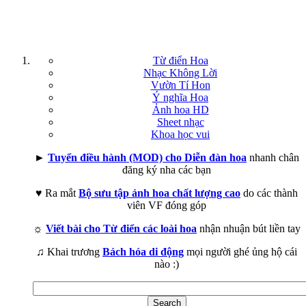
Từ điển Hoa
Nhạc Không Lời
Vườn Tí Hon
Ý nghĩa Hoa
Ảnh hoa HD
Sheet nhạc
Khoa học vui
►
Tuyển điều hành (MOD) cho Diễn đàn hoa
nhanh chân
đăng ký nha các bạn
♥ Ra mắt
Bộ sưu tập ảnh hoa chất lượng cao
do các thành
viên VF đóng góp
☼
Viết bài cho Từ điển các loài hoa
nhận nhuận bút liền tay
♫ Khai trương
Bách hóa di động
mọi người ghé ủng hộ cái
nào :)