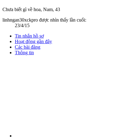
Chưa biết gì về hoa
, Nam, 43
linhngan30xckpro được nhìn thấy lần cuối:
23/4/15
Tin nhắn hồ sơ
Hoạt động gần đây
Các bài đăng
Thông tin