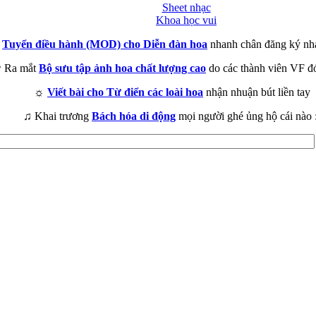
Sheet nhạc
Khoa học vui
►
Tuyển điều hành (MOD) cho Diễn đàn hoa
nhanh chân đăng ký nh
 Ra mắt
Bộ sưu tập ảnh hoa chất lượng cao
do các thành viên VF đ
☼
Viết bài cho Từ điển các loài hoa
nhận nhuận bút liền tay
♫ Khai trương
Bách hóa di động
mọi người ghé ủng hộ cái nào 