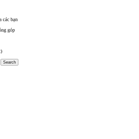
a các bạn
óng góp
:)