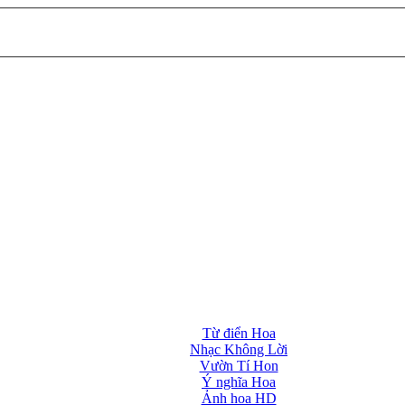
Từ điển Hoa
Nhạc Không Lời
Vườn Tí Hon
Ý nghĩa Hoa
Ảnh hoa HD