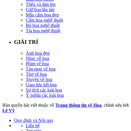
Thêu và đan len
Giữ hoa lâu tàn
Mẫu cắm hoa đẹp
Cắm hoa nghệ thuật
Bó hoa nghệ thuật
Tỉa hoa nghệ thuật
GIẢI TRÍ
Ảnh hoa đẹp
Nhạc về hoa
Phim về hoa
Tản mạn về hoa
Thơ về hoa
Truyện về hoa
Giao lưu kết bạn
Sự tích các loài hoa
Ý nghĩa các loài hoa
Bản quyền bài viết thuộc về
Trang thông tin về Hoa
, chỉnh sửa bởi
Lê Vỹ
Quy định và Nội quy
Liên hệ
Trợ giúp