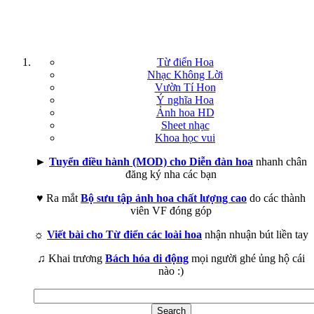
Từ điển Hoa
Nhạc Không Lời
Vườn Tí Hon
Ý nghĩa Hoa
Ảnh hoa HD
Sheet nhạc
Khoa học vui
►
Tuyển điều hành (MOD) cho Diễn đàn hoa
nhanh chân
đăng ký nha các bạn
♥ Ra mắt
Bộ sưu tập ảnh hoa chất lượng cao
do các thành
viên VF đóng góp
☼
Viết bài cho Từ điển các loài hoa
nhận nhuận bút liền tay
♫ Khai trương
Bách hóa di động
mọi người ghé ủng hộ cái
nào :)