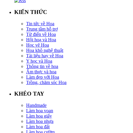
KIẾN THỨC
Tin tức về Hoa
Trung tâm hỗ trợ
Từ điển về Hoa
Hội hoạ và Hoa
Học vẽ Hoa
Hoa khô nghệ thuật
Tài liệu hay về Hoa
Y học và Hoa
Thông tin về hoa
Ẩm thực và hoa
Làm đẹp với Hoa
Trồng, chăm sóc Hoa
KHÉO TAY
Handmade
Làm hoa voan
Làm hoa giấy
Làm hoa nhựa
Làm hoa đất
Làm hoa cườm