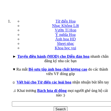
Từ điển Hoa
Nhạc Không Lời
Vườn Tí Hon
Ý nghĩa Hoa
Ảnh hoa HD
Sheet nhạc
Khoa học vui
►
Tuyển điều hành (MOD) cho Diễn đàn hoa
nhanh chân
đăng ký nha các bạn
♥ Ra mắt
Bộ sưu tập ảnh hoa chất lượng cao
do các thành
viên VF đóng góp
☼
Viết bài cho Từ điển các loài hoa
nhận nhuận bút liền tay
♫ Khai trương
Bách hóa di động
mọi người ghé ủng hộ cái
nào :)