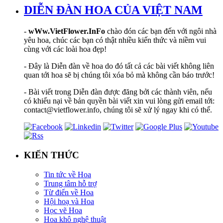
DIỄN ĐÀN HOA CỦA VIỆT NAM
-
wWw.VietFlower.InFo
chào đón các bạn đến với ngôi nhà
yêu hoa, chúc các bạn có thật nhiều kiến thức và niềm vui
cùng với các loài hoa đẹp!
- Đây là Diễn đàn về hoa do đó tất cả các bài viết không liên
quan tới hoa sẽ bị chúng tôi xóa bỏ mà không cần báo trước!
- Bài viết trong Diễn đàn được đăng bởi các thành viên, nếu
có khiếu nại về bản quyền bài viết xin vui lòng gửi email tới:
contact@vietflower.info, chúng tôi sẽ xử lý ngay khi có thể.
KIẾN THỨC
Tin tức về Hoa
Trung tâm hỗ trợ
Từ điển về Hoa
Hội hoạ và Hoa
Học vẽ Hoa
Hoa khô nghệ thuật