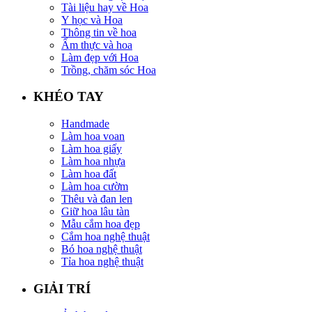
Tài liệu hay về Hoa
Y học và Hoa
Thông tin về hoa
Ẩm thực và hoa
Làm đẹp với Hoa
Trồng, chăm sóc Hoa
KHÉO TAY
Handmade
Làm hoa voan
Làm hoa giấy
Làm hoa nhựa
Làm hoa đất
Làm hoa cườm
Thêu và đan len
Giữ hoa lâu tàn
Mẫu cắm hoa đẹp
Cắm hoa nghệ thuật
Bó hoa nghệ thuật
Tỉa hoa nghệ thuật
GIẢI TRÍ