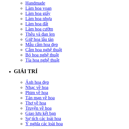
Handmade
Làm hoa voan
Làm hoa giấy
Làm hoa nhựa
Làm hoa đất
Làm hoa cườm
Thêu và đan len
Giữ hoa lâu tàn
Mẫu cắm hoa đẹp
Cắm hoa nghệ thuật
Bó hoa nghệ thuật
Tỉa hoa nghệ thuật
GIẢI TRÍ
Ảnh hoa đẹp
Nhạc về hoa
Phim về hoa
Tản mạn về hoa
Thơ về hoa
Truyện về hoa
Giao lưu kết bạn
Sự tích các loài hoa
Ý nghĩa các loài hoa