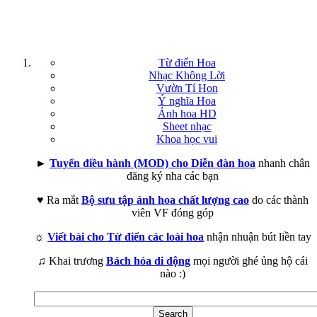
Từ điển Hoa
Nhạc Không Lời
Vườn Tí Hon
Ý nghĩa Hoa
Ảnh hoa HD
Sheet nhạc
Khoa học vui
►
Tuyển điều hành (MOD) cho Diễn đàn hoa
nhanh chân
đăng ký nha các bạn
♥ Ra mắt
Bộ sưu tập ảnh hoa chất lượng cao
do các thành
viên VF đóng góp
☼
Viết bài cho Từ điển các loài hoa
nhận nhuận bút liền tay
♫ Khai trương
Bách hóa di động
mọi người ghé ủng hộ cái
nào :)