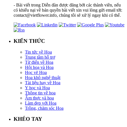
- Bài viết trong Diễn đàn được đăng bởi các thành viên, nếu
có khiếu nại về bản quyền bài viết xin vui lòng gửi email tới:
contact@vietflower.info, chúng tôi sẽ xử lý ngay khi có thể.
KIẾN THỨC
Tin tức về Hoa
Trung tâm hỗ trợ
Từ điển về Hoa
Hội hoạ và Hoa
Học vẽ Hoa
Hoa khô nghệ thuật
Tài liệu hay về Hoa
Y học và Hoa
Thông tin về hoa
Ẩm thực và hoa
Làm đẹp với Hoa
Trồng, chăm sóc Hoa
KHÉO TAY