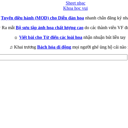
Sheet nhạc
Khoa học vui
►
Tuyển điều hành (MOD) cho Diễn đàn hoa
nhanh chân đăng ký nh
 Ra mắt
Bộ sưu tập ảnh hoa chất lượng cao
do các thành viên VF đ
☼
Viết bài cho Từ điển các loài hoa
nhận nhuận bút liền tay
♫ Khai trương
Bách hóa di động
mọi người ghé ủng hộ cái nào 