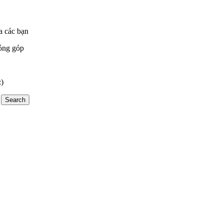
a các bạn
óng góp
:)