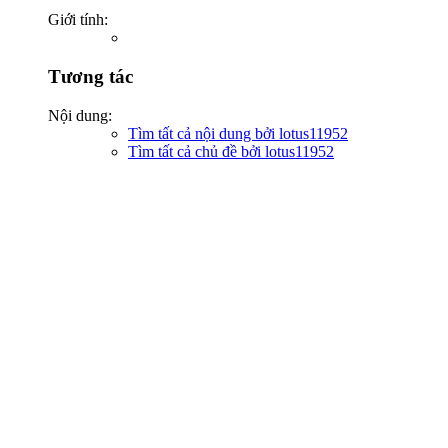
Giới tính:
Tương tác
Nội dung:
Tìm tất cả nội dung bởi lotus11952
Tìm tất cả chủ đề bởi lotus11952