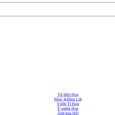
Từ điển Hoa
Nhạc Không Lời
Vườn Tí Hon
Ý nghĩa Hoa
Ảnh hoa HD