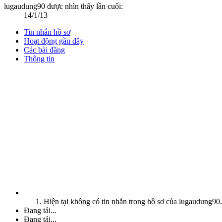
lugaudung90 được nhìn thấy lần cuối:
14/1/13
Tin nhắn hồ sơ
Hoạt động gần đây
Các bài đăng
Thông tin
Hiện tại không có tin nhắn trong hồ sơ của lugaudung90.
Đang tải...
Đang tải...