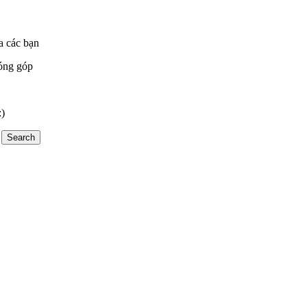
a các bạn
óng góp
:)