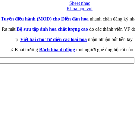
Sheet nhạc
Khoa học vui
►
Tuyển điều hành (MOD) cho Diễn đàn hoa
nhanh chân đăng ký nh
 Ra mắt
Bộ sưu tập ảnh hoa chất lượng cao
do các thành viên VF đ
☼
Viết bài cho Từ điển các loài hoa
nhận nhuận bút liền tay
♫ Khai trương
Bách hóa di động
mọi người ghé ủng hộ cái nào 