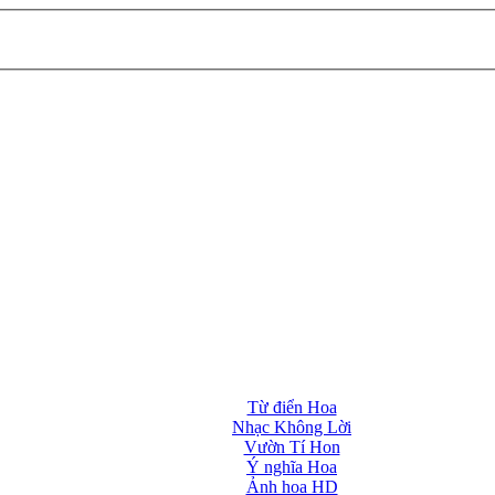
Từ điển Hoa
Nhạc Không Lời
Vườn Tí Hon
Ý nghĩa Hoa
Ảnh hoa HD