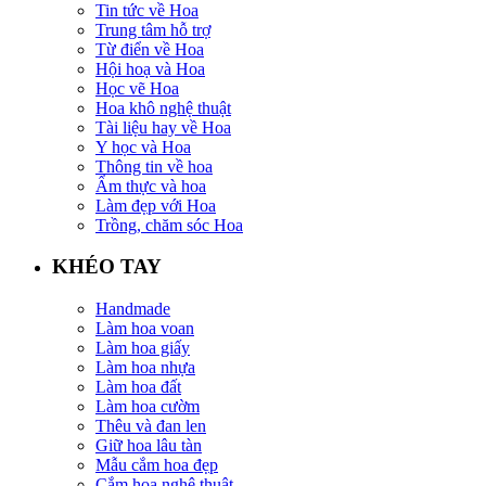
Tin tức về Hoa
Trung tâm hỗ trợ
Từ điển về Hoa
Hội hoạ và Hoa
Học vẽ Hoa
Hoa khô nghệ thuật
Tài liệu hay về Hoa
Y học và Hoa
Thông tin về hoa
Ẩm thực và hoa
Làm đẹp với Hoa
Trồng, chăm sóc Hoa
KHÉO TAY
Handmade
Làm hoa voan
Làm hoa giấy
Làm hoa nhựa
Làm hoa đất
Làm hoa cườm
Thêu và đan len
Giữ hoa lâu tàn
Mẫu cắm hoa đẹp
Cắm hoa nghệ thuật