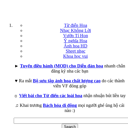
Từ điển Hoa
Nhạc Không Lời
Vườn Tí Hon
Ý nghĩa Hoa
Ảnh hoa HD
Sheet nhạc
Khoa học vui
►
Tuyển điều hành (MOD) cho Diễn đàn hoa
nhanh chân
đăng ký nha các bạn
♥ Ra mắt
Bộ sưu tập ảnh hoa chất lượng cao
do các thành
viên VF đóng góp
☼
Viết bài cho Từ điển các loài hoa
nhận nhuận bút liền tay
♫ Khai trương
Bách hóa di động
mọi người ghé ủng hộ cái
nào :)