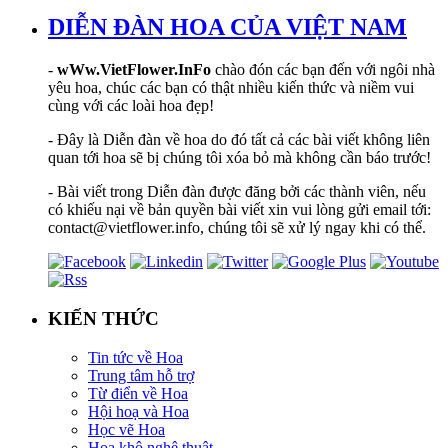
DIỄN ĐÀN HOA CỦA VIỆT NAM
-
wWw.VietFlower.InFo
chào đón các bạn đến với ngôi nhà
yêu hoa, chúc các bạn có thật nhiều kiến thức và niềm vui
cùng với các loài hoa đẹp!
- Đây là Diễn đàn về hoa do đó tất cả các bài viết không liên
quan tới hoa sẽ bị chúng tôi xóa bỏ mà không cần báo trước!
- Bài viết trong Diễn đàn được đăng bởi các thành viên, nếu
có khiếu nại về bản quyền bài viết xin vui lòng gửi email tới:
contact@vietflower.info, chúng tôi sẽ xử lý ngay khi có thể.
KIẾN THỨC
Tin tức về Hoa
Trung tâm hỗ trợ
Từ điển về Hoa
Hội hoạ và Hoa
Học vẽ Hoa
Hoa khô nghệ thuật