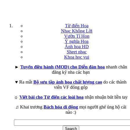
Từ điển Hoa
Nhạc Không Lời
Vườn Tí Hon
Ý nghĩa Hoa
Ảnh hoa HD
Sheet nhạc
Khoa học vui
►
Tuyển điều hành (MOD) cho Diễn đàn hoa
nhanh chân
đăng ký nha các bạn
♥ Ra mắt
Bộ sưu tập ảnh hoa chất lượng cao
do các thành
viên VF đóng góp
☼
Viết bài cho Từ điển các loài hoa
nhận nhuận bút liền tay
♫ Khai trương
Bách hóa di động
mọi người ghé ủng hộ cái
nào :)