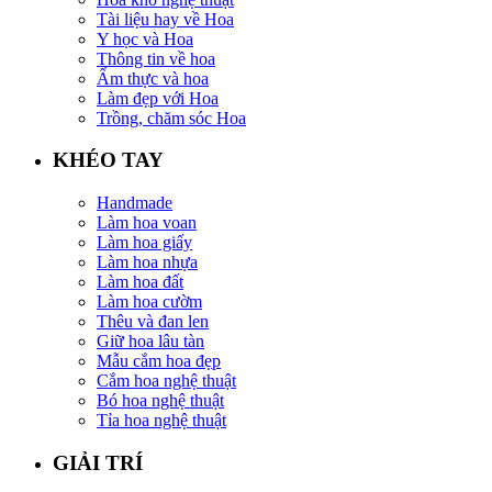
Tài liệu hay về Hoa
Y học và Hoa
Thông tin về hoa
Ẩm thực và hoa
Làm đẹp với Hoa
Trồng, chăm sóc Hoa
KHÉO TAY
Handmade
Làm hoa voan
Làm hoa giấy
Làm hoa nhựa
Làm hoa đất
Làm hoa cườm
Thêu và đan len
Giữ hoa lâu tàn
Mẫu cắm hoa đẹp
Cắm hoa nghệ thuật
Bó hoa nghệ thuật
Tỉa hoa nghệ thuật
GIẢI TRÍ