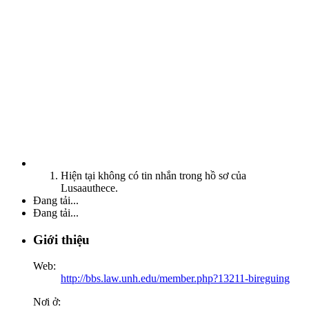
Hiện tại không có tin nhắn trong hồ sơ của
Lusaauthece.
Đang tải...
Đang tải...
Giới thiệu
Web:
http://bbs.law.unh.edu/member.php?13211-bireguing
Nơi ở: