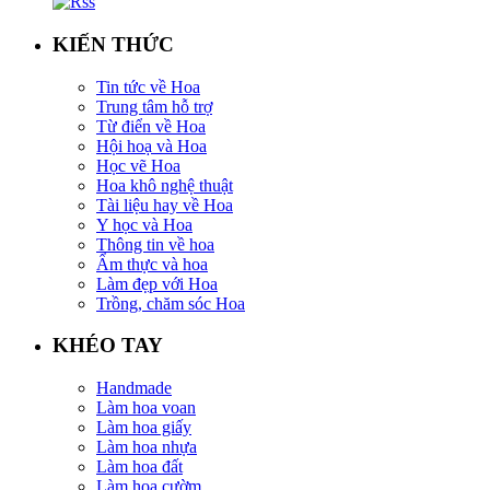
KIẾN THỨC
Tin tức về Hoa
Trung tâm hỗ trợ
Từ điển về Hoa
Hội hoạ và Hoa
Học vẽ Hoa
Hoa khô nghệ thuật
Tài liệu hay về Hoa
Y học và Hoa
Thông tin về hoa
Ẩm thực và hoa
Làm đẹp với Hoa
Trồng, chăm sóc Hoa
KHÉO TAY
Handmade
Làm hoa voan
Làm hoa giấy
Làm hoa nhựa
Làm hoa đất
Làm hoa cườm