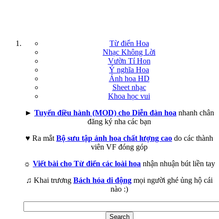
Từ điển Hoa
Nhạc Không Lời
Vườn Tí Hon
Ý nghĩa Hoa
Ảnh hoa HD
Sheet nhạc
Khoa học vui
►
Tuyển điều hành (MOD) cho Diễn đàn hoa
nhanh chân
đăng ký nha các bạn
♥ Ra mắt
Bộ sưu tập ảnh hoa chất lượng cao
do các thành
viên VF đóng góp
☼
Viết bài cho Từ điển các loài hoa
nhận nhuận bút liền tay
♫ Khai trương
Bách hóa di động
mọi người ghé ủng hộ cái
nào :)