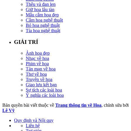
Thêu và đan len
Giữ hoa lâu tàn
Mẫu cắm hoa đẹp
Cắm hoa nghệ thuật
Bó hoa nghệ thuật
Tỉa hoa nghệ thuật
GIẢI TRÍ
Ảnh hoa đẹp
Nhạc về hoa
Phim về hoa
Tản mạn về hoa
Thơ về hoa
Truyện về hoa
Giao lưu kết bạn
Sự tích các loài hoa
Ý nghĩa các loài hoa
Bản quyền bài viết thuộc về
Trang thông tin về Hoa
, chỉnh sửa bởi
Lê Vỹ
Quy định và Nội quy
Liên hệ
Trợ giúp