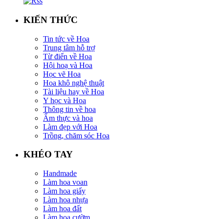
KIẾN THỨC
Tin tức về Hoa
Trung tâm hỗ trợ
Từ điển về Hoa
Hội hoạ và Hoa
Học vẽ Hoa
Hoa khô nghệ thuật
Tài liệu hay về Hoa
Y học và Hoa
Thông tin về hoa
Ẩm thực và hoa
Làm đẹp với Hoa
Trồng, chăm sóc Hoa
KHÉO TAY
Handmade
Làm hoa voan
Làm hoa giấy
Làm hoa nhựa
Làm hoa đất
Làm hoa cườm