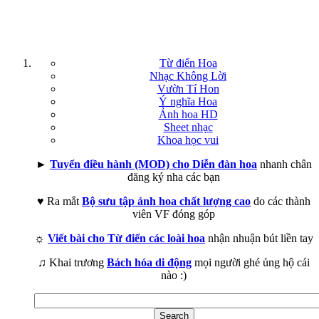
Từ điển Hoa
Nhạc Không Lời
Vườn Tí Hon
Ý nghĩa Hoa
Ảnh hoa HD
Sheet nhạc
Khoa học vui
►
Tuyển điều hành (MOD) cho Diễn đàn hoa
nhanh chân
đăng ký nha các bạn
♥ Ra mắt
Bộ sưu tập ảnh hoa chất lượng cao
do các thành
viên VF đóng góp
☼
Viết bài cho Từ điển các loài hoa
nhận nhuận bút liền tay
♫ Khai trương
Bách hóa di động
mọi người ghé ủng hộ cái
nào :)