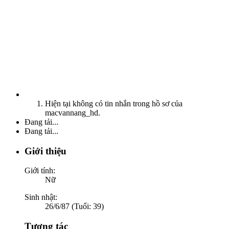
Hiện tại không có tin nhắn trong hồ sơ của
macvannang_hd.
Đang tải...
Đang tải...
Giới thiệu
Giới tính:
Nữ
Sinh nhật:
26/6/87 (Tuổi: 39)
Tương tác