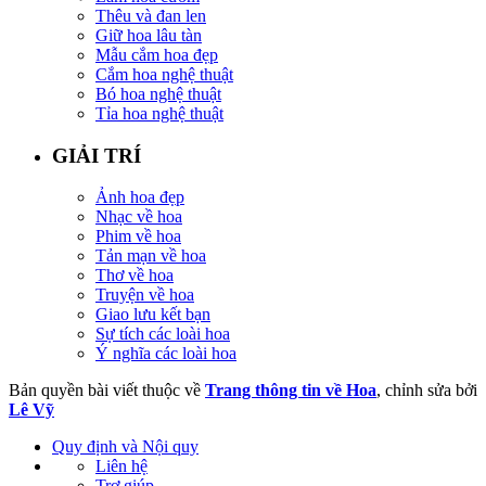
Thêu và đan len
Giữ hoa lâu tàn
Mẫu cắm hoa đẹp
Cắm hoa nghệ thuật
Bó hoa nghệ thuật
Tỉa hoa nghệ thuật
GIẢI TRÍ
Ảnh hoa đẹp
Nhạc về hoa
Phim về hoa
Tản mạn về hoa
Thơ về hoa
Truyện về hoa
Giao lưu kết bạn
Sự tích các loài hoa
Ý nghĩa các loài hoa
Bản quyền bài viết thuộc về
Trang thông tin về Hoa
, chỉnh sửa bởi
Lê Vỹ
Quy định và Nội quy
Liên hệ
Trợ giúp