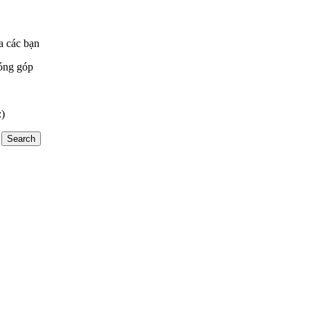
a các bạn
óng góp
:)