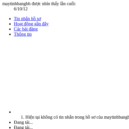
maytinhbangbh được nhìn thấy lần cuối:
6/10/12
Tin nhắn hồ sơ
Hoạt động gần đây
Các bài đăng
Thông tin
Hiện tại không có tin nhắn trong hồ sơ của maytinhbang
Đang tải...
Đang tải...