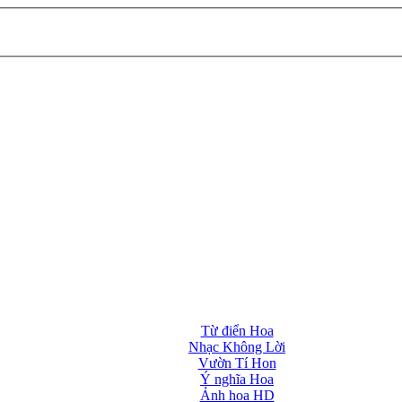
Từ điển Hoa
Nhạc Không Lời
Vườn Tí Hon
Ý nghĩa Hoa
Ảnh hoa HD