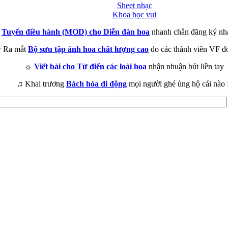
Sheet nhạc
Khoa học vui
►
Tuyển điều hành (MOD) cho Diễn đàn hoa
nhanh chân đăng ký nh
 Ra mắt
Bộ sưu tập ảnh hoa chất lượng cao
do các thành viên VF đ
☼
Viết bài cho Từ điển các loài hoa
nhận nhuận bút liền tay
♫ Khai trương
Bách hóa di động
mọi người ghé ủng hộ cái nào 