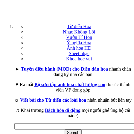
Từ điển Hoa
Nhạc Không Lời
Vườn Tí Hon
Ý nghĩa Hoa
Ảnh hoa HD
Sheet nhạc
Khoa học vui
►
Tuyển điều hành (MOD) cho Diễn đàn hoa
nhanh chân
đăng ký nha các bạn
♥ Ra mắt
Bộ sưu tập ảnh hoa chất lượng cao
do các thành
viên VF đóng góp
☼
Viết bài cho Từ điển các loài hoa
nhận nhuận bút liền tay
♫ Khai trương
Bách hóa di động
mọi người ghé ủng hộ cái
nào :)