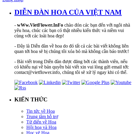
DIỄN ĐÀN HOA CỦA VIỆT NAM
-
wWw.VietFlower.InFo
chào đón các bạn đến với ngôi nhà
yêu hoa, chúc các bạn có thật nhiều kiến thức và niềm vui
cùng với các loài hoa đẹp!
- Đây là Diễn đàn về hoa do đó tất cả các bài viết không liên
quan tới hoa sẽ bị chúng tôi xóa bỏ mà không cần báo trước!
- Bài viết trong Diễn đàn được đăng bởi các thành viên, nếu
có khiếu nại về bản quyền bài viết xin vui lòng gửi email tới:
contact@vietflower.info, chúng tôi sẽ xử lý ngay khi có thể.
KIẾN THỨC
Tin tức về Hoa
Trung tâm hỗ trợ
Từ điển về Hoa
Hội hoạ và Hoa
Học vẽ Hoa