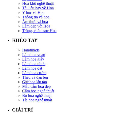
Hoa khô nghệ thuật
Tài liệu hay về Hoa
Y học và Hoa
Thông tin về hoa
Ẩm thực và hoa
Làm đẹp với Hoa
Trồng, chăm sóc Hoa
KHÉO TAY
Handmade
Làm hoa voan
Làm hoa giấy
Làm hoa nhựa
Làm hoa đất
Làm hoa cườm
Thêu và đan len
Giữ hoa lâu tàn
Mẫu cắm hoa đẹp
Cắm hoa nghệ thuật
Bó hoa nghệ thuật
Tỉa hoa nghệ thuật
GIẢI TRÍ