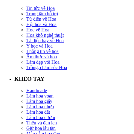
Tin tức về Hoa
Trung tâm hỗ trợ
Từ điển về Hoa
Hội hoạ và Hoa
Học vẽ Hoa
Hoa khô nghệ thuật
Tài liệu hay về Hoa
Y học và Hoa
Thông tin về hoa
Ẩm thực và hoa
Làm đẹp với Hoa
Trồng, chăm sóc Hoa
KHÉO TAY
Handmade
Làm hoa voan
Làm hoa giấy
Làm hoa nhựa
Làm hoa đất
Làm hoa cườm
Thêu và đan len
Giữ hoa lâu tàn
Mẫu cắm hoa đẹp