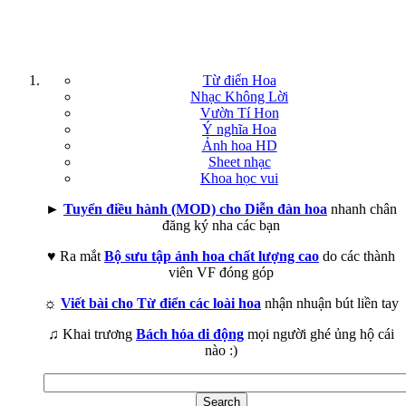
Từ điển Hoa
Nhạc Không Lời
Vườn Tí Hon
Ý nghĩa Hoa
Ảnh hoa HD
Sheet nhạc
Khoa học vui
►
Tuyển điều hành (MOD) cho Diễn đàn hoa
nhanh chân
đăng ký nha các bạn
♥ Ra mắt
Bộ sưu tập ảnh hoa chất lượng cao
do các thành
viên VF đóng góp
☼
Viết bài cho Từ điển các loài hoa
nhận nhuận bút liền tay
♫ Khai trương
Bách hóa di động
mọi người ghé ủng hộ cái
nào :)