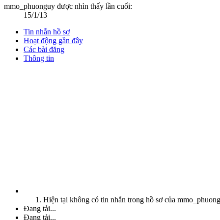
mmo_phuonguy được nhìn thấy lần cuối:
15/1/13
Tin nhắn hồ sơ
Hoạt động gần đây
Các bài đăng
Thông tin
Hiện tại không có tin nhắn trong hồ sơ của mmo_phuong
Đang tải...
Đang tải...