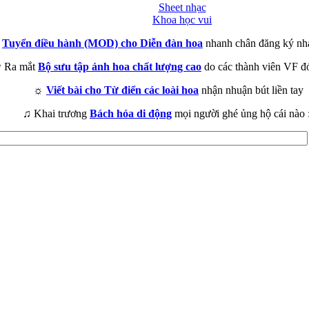
Sheet nhạc
Khoa học vui
►
Tuyển điều hành (MOD) cho Diễn đàn hoa
nhanh chân đăng ký nh
 Ra mắt
Bộ sưu tập ảnh hoa chất lượng cao
do các thành viên VF đ
☼
Viết bài cho Từ điển các loài hoa
nhận nhuận bút liền tay
♫ Khai trương
Bách hóa di động
mọi người ghé ủng hộ cái nào 