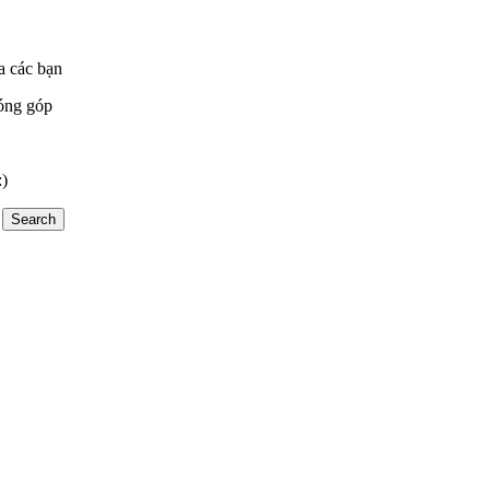
a các bạn
óng góp
:)