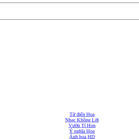
Từ điển Hoa
Nhạc Không Lời
Vườn Tí Hon
Ý nghĩa Hoa
Ảnh hoa HD