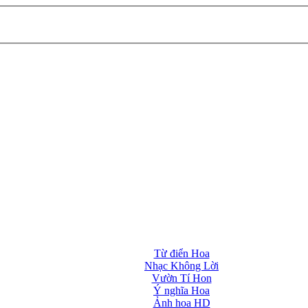
Từ điển Hoa
Nhạc Không Lời
Vườn Tí Hon
Ý nghĩa Hoa
Ảnh hoa HD