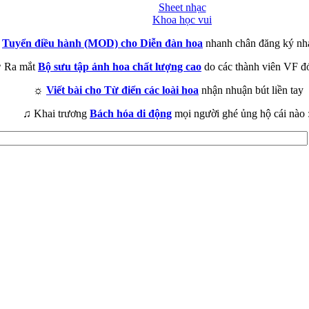
Sheet nhạc
Khoa học vui
►
Tuyển điều hành (MOD) cho Diễn đàn hoa
nhanh chân đăng ký nh
 Ra mắt
Bộ sưu tập ảnh hoa chất lượng cao
do các thành viên VF đ
☼
Viết bài cho Từ điển các loài hoa
nhận nhuận bút liền tay
♫ Khai trương
Bách hóa di động
mọi người ghé ủng hộ cái nào 