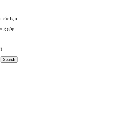
a các bạn
óng góp
:)