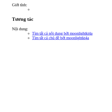
Giới tính:
Tương tác
Nội dung:
Tìm tất cả nội dung bởi moonlightkt4a
Tìm tất cả chủ đề bởi moonlightkt4a