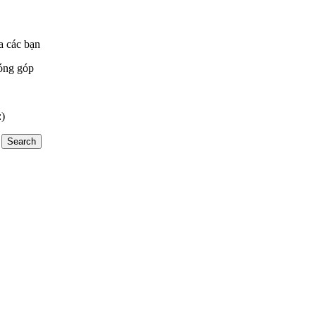
a các bạn
óng góp
:)