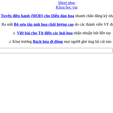
Sheet nhạc
Khoa học vui
►
Tuyển điều hành (MOD) cho Diễn đàn hoa
nhanh chân đăng ký nh
 Ra mắt
Bộ sưu tập ảnh hoa chất lượng cao
do các thành viên VF đ
☼
Viết bài cho Từ điển các loài hoa
nhận nhuận bút liền tay
♫ Khai trương
Bách hóa di động
mọi người ghé ủng hộ cái nào 