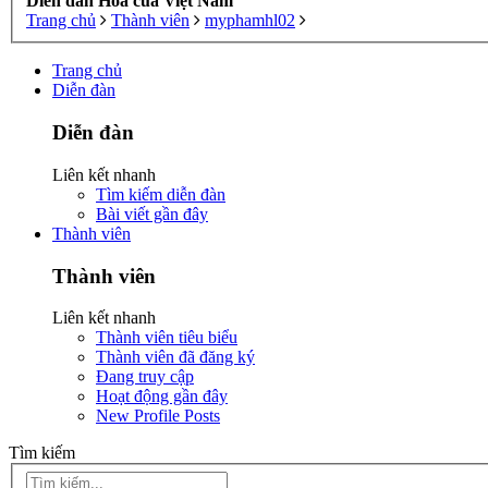
Diễn đàn Hoa của Việt Nam
Trang chủ
Thành viên
myphamhl02
Trang chủ
Diễn đàn
Diễn đàn
Liên kết nhanh
Tìm kiếm diễn đàn
Bài viết gần đây
Thành viên
Thành viên
Liên kết nhanh
Thành viên tiêu biểu
Thành viên đã đăng ký
Đang truy cập
Hoạt động gần đây
New Profile Posts
Tìm kiếm