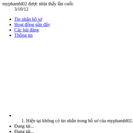
myphamhl02 được nhìn thấy lần cuối:
3/10/12
Tin nhắn hồ sơ
Hoạt động gần đây
Các bài đăng
Thông tin
Hiện tại không có tin nhắn trong hồ sơ của myphamhl02.
Đang tải...
Đang tải...