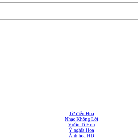
Từ điển Hoa
Nhạc Không Lời
Vườn Tí Hon
Ý nghĩa Hoa
Ảnh hoa HD