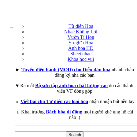
Từ điển Hoa
Nhạc Không Lời
Vườn Tí Hon
Ý nghĩa Hoa
Ảnh hoa HD
Sheet nhạc
Khoa học vui
►
Tuyển điều hành (MOD) cho Diễn đàn hoa
nhanh chân
đăng ký nha các bạn
♥ Ra mắt
Bộ sưu tập ảnh hoa chất lượng cao
do các thành
viên VF đóng góp
☼
Viết bài cho Từ điển các loài hoa
nhận nhuận bút liền tay
♫ Khai trương
Bách hóa di động
mọi người ghé ủng hộ cái
nào :)