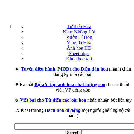
Từ điển Hoa
Nhạc Không Lời
Vườn Tí Hon
Ý nghĩa Hoa
Ảnh hoa HD
Sheet nhạc
Khoa học vui
►
Tuyển điều hành (MOD) cho Diễn đàn hoa
nhanh chân
đăng ký nha các bạn
♥ Ra mắt
Bộ sưu tập ảnh hoa chất lượng cao
do các thành
viên VF đóng góp
☼
Viết bài cho Từ điển các loài hoa
nhận nhuận bút liền tay
♫ Khai trương
Bách hóa di động
mọi người ghé ủng hộ cái
nào :)