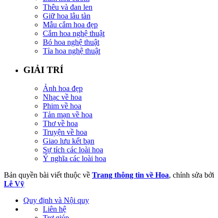
Thêu và đan len
Giữ hoa lâu tàn
Mẫu cắm hoa đẹp
Cắm hoa nghệ thuật
Bó hoa nghệ thuật
Tỉa hoa nghệ thuật
GIẢI TRÍ
Ảnh hoa đẹp
Nhạc về hoa
Phim về hoa
Tản mạn về hoa
Thơ về hoa
Truyện về hoa
Giao lưu kết bạn
Sự tích các loài hoa
Ý nghĩa các loài hoa
Bản quyền bài viết thuộc về
Trang thông tin về Hoa
, chỉnh sửa bởi
Lê Vỹ
Quy định và Nội quy
Liên hệ
Trợ giúp