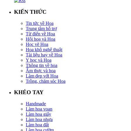
KIẾN THỨC
Tin tức về Hoa
Trung tâm hỗ trợ
Từ điển về Hoa
Hội hoạ và Hoa
Học vẽ Hoa
Hoa khô nghệ thuật
Tài liệu hay về Hoa
Y học và Hoa
Thông tin về hoa
Ẩm thực và hoa
Làm đẹp với Hoa
Trồng, chăm sóc Hoa
KHÉO TAY
Handmade
Làm hoa voan
Làm hoa giấy
Làm hoa nhựa
Làm hoa đất
Làm hoa cườm