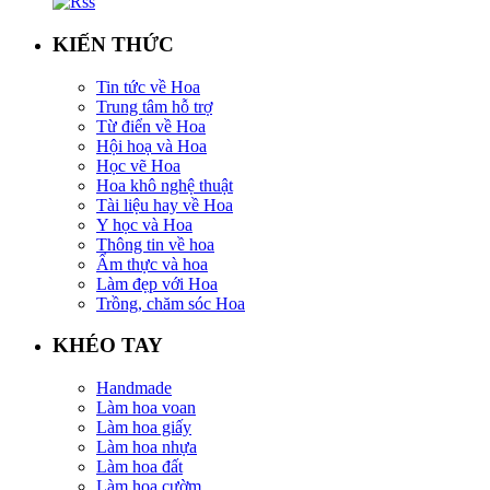
KIẾN THỨC
Tin tức về Hoa
Trung tâm hỗ trợ
Từ điển về Hoa
Hội hoạ và Hoa
Học vẽ Hoa
Hoa khô nghệ thuật
Tài liệu hay về Hoa
Y học và Hoa
Thông tin về hoa
Ẩm thực và hoa
Làm đẹp với Hoa
Trồng, chăm sóc Hoa
KHÉO TAY
Handmade
Làm hoa voan
Làm hoa giấy
Làm hoa nhựa
Làm hoa đất
Làm hoa cườm