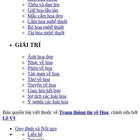
Thêu và đan len
Giữ hoa lâu tàn
Mẫu cắm hoa đẹp
Cắm hoa nghệ thuật
Bó hoa nghệ thuật
Tỉa hoa nghệ thuật
GIẢI TRÍ
Ảnh hoa đẹp
Nhạc về hoa
Phim về hoa
Tản mạn về hoa
Thơ về hoa
Truyện về hoa
Giao lưu kết bạn
Sự tích các loài hoa
Ý nghĩa các loài hoa
Bản quyền bài viết thuộc về
Trang thông tin về Hoa
, chỉnh sửa bởi
Lê Vỹ
Quy định và Nội quy
Liên hệ
Trợ giúp