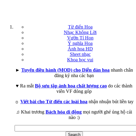
Từ điển Hoa
Nhạc Không Lời
Vườn Tí Hon
Ý nghĩa Hoa
Ảnh hoa HD
Sheet nhạc
Khoa học vui
►
Tuyển điều hành (MOD) cho Diễn đàn hoa
nhanh chân
đăng ký nha các bạn
♥ Ra mắt
Bộ sưu tập ảnh hoa chất lượng cao
do các thành
viên VF đóng góp
☼
Viết bài cho Từ điển các loài hoa
nhận nhuận bút liền tay
♫ Khai trương
Bách hóa di động
mọi người ghé ủng hộ cái
nào :)