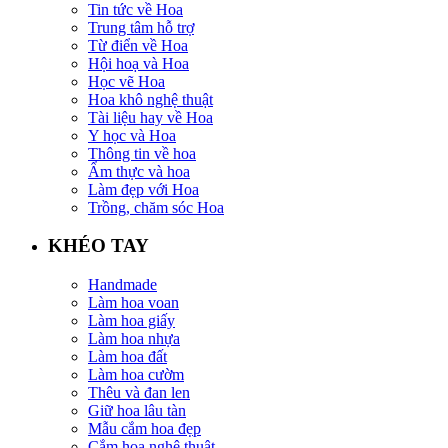
Tin tức về Hoa
Trung tâm hỗ trợ
Từ điển về Hoa
Hội hoạ và Hoa
Học vẽ Hoa
Hoa khô nghệ thuật
Tài liệu hay về Hoa
Y học và Hoa
Thông tin về hoa
Ẩm thực và hoa
Làm đẹp với Hoa
Trồng, chăm sóc Hoa
KHÉO TAY
Handmade
Làm hoa voan
Làm hoa giấy
Làm hoa nhựa
Làm hoa đất
Làm hoa cườm
Thêu và đan len
Giữ hoa lâu tàn
Mẫu cắm hoa đẹp
Cắm hoa nghệ thuật