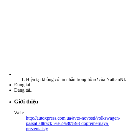
Hiện tại không có tin nhắn trong hồ sơ của NathanNI.
Đang tải...
Đang tải...
Giới thiệu
Web:
http://autoxpress.com.ua/avto-novosti/volkswagen-
passat-alltrack-%E2%80%93-dopremernaya-
prezentatsiy