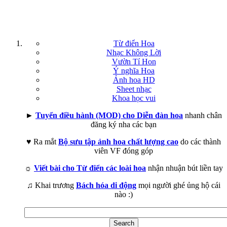
Từ điển Hoa
Nhạc Không Lời
Vườn Tí Hon
Ý nghĩa Hoa
Ảnh hoa HD
Sheet nhạc
Khoa học vui
►
Tuyển điều hành (MOD) cho Diễn đàn hoa
nhanh chân
đăng ký nha các bạn
♥ Ra mắt
Bộ sưu tập ảnh hoa chất lượng cao
do các thành
viên VF đóng góp
☼
Viết bài cho Từ điển các loài hoa
nhận nhuận bút liền tay
♫ Khai trương
Bách hóa di động
mọi người ghé ủng hộ cái
nào :)