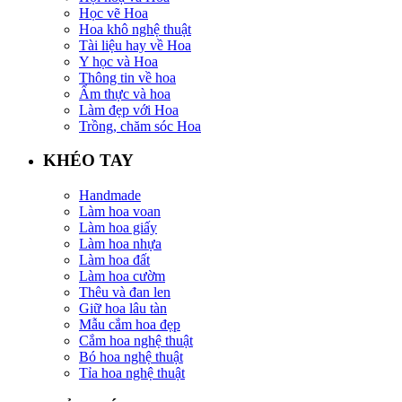
Học vẽ Hoa
Hoa khô nghệ thuật
Tài liệu hay về Hoa
Y học và Hoa
Thông tin về hoa
Ẩm thực và hoa
Làm đẹp với Hoa
Trồng, chăm sóc Hoa
KHÉO TAY
Handmade
Làm hoa voan
Làm hoa giấy
Làm hoa nhựa
Làm hoa đất
Làm hoa cườm
Thêu và đan len
Giữ hoa lâu tàn
Mẫu cắm hoa đẹp
Cắm hoa nghệ thuật
Bó hoa nghệ thuật
Tỉa hoa nghệ thuật