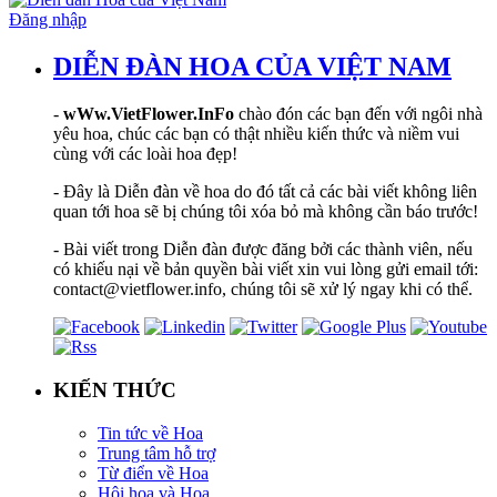
Đăng nhập
DIỄN ĐÀN HOA CỦA VIỆT NAM
-
wWw.VietFlower.InFo
chào đón các bạn đến với ngôi nhà
yêu hoa, chúc các bạn có thật nhiều kiến thức và niềm vui
cùng với các loài hoa đẹp!
- Đây là Diễn đàn về hoa do đó tất cả các bài viết không liên
quan tới hoa sẽ bị chúng tôi xóa bỏ mà không cần báo trước!
- Bài viết trong Diễn đàn được đăng bởi các thành viên, nếu
có khiếu nại về bản quyền bài viết xin vui lòng gửi email tới:
contact@vietflower.info, chúng tôi sẽ xử lý ngay khi có thể.
KIẾN THỨC
Tin tức về Hoa
Trung tâm hỗ trợ
Từ điển về Hoa
Hội hoạ và Hoa