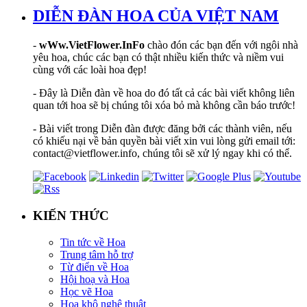
DIỄN ĐÀN HOA CỦA VIỆT NAM
-
wWw.VietFlower.InFo
chào đón các bạn đến với ngôi nhà
yêu hoa, chúc các bạn có thật nhiều kiến thức và niềm vui
cùng với các loài hoa đẹp!
- Đây là Diễn đàn về hoa do đó tất cả các bài viết không liên
quan tới hoa sẽ bị chúng tôi xóa bỏ mà không cần báo trước!
- Bài viết trong Diễn đàn được đăng bởi các thành viên, nếu
có khiếu nại về bản quyền bài viết xin vui lòng gửi email tới:
contact@vietflower.info, chúng tôi sẽ xử lý ngay khi có thể.
KIẾN THỨC
Tin tức về Hoa
Trung tâm hỗ trợ
Từ điển về Hoa
Hội hoạ và Hoa
Học vẽ Hoa
Hoa khô nghệ thuật