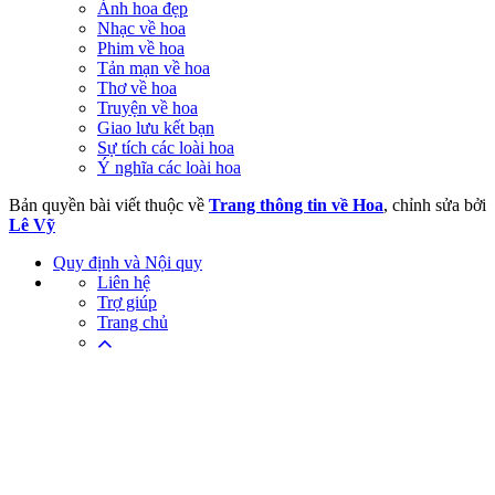
Ảnh hoa đẹp
Nhạc về hoa
Phim về hoa
Tản mạn về hoa
Thơ về hoa
Truyện về hoa
Giao lưu kết bạn
Sự tích các loài hoa
Ý nghĩa các loài hoa
Bản quyền bài viết thuộc về
Trang thông tin về Hoa
, chỉnh sửa bởi
Lê Vỹ
Quy định và Nội quy
Liên hệ
Trợ giúp
Trang chủ