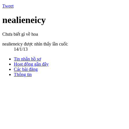
Tweet
nealieneicy
Chưa biết gì về hoa
nealieneicy được nhìn thấy lần cuối:
14/1/13
Tin nhắn hồ sơ
Hoạt động gần đây
Các bài đăng
Thông tin