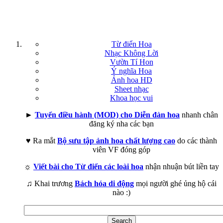
Từ điển Hoa
Nhạc Không Lời
Vườn Tí Hon
Ý nghĩa Hoa
Ảnh hoa HD
Sheet nhạc
Khoa học vui
►
Tuyển điều hành (MOD) cho Diễn đàn hoa
nhanh chân
đăng ký nha các bạn
♥ Ra mắt
Bộ sưu tập ảnh hoa chất lượng cao
do các thành
viên VF đóng góp
☼
Viết bài cho Từ điển các loài hoa
nhận nhuận bút liền tay
♫ Khai trương
Bách hóa di động
mọi người ghé ủng hộ cái
nào :)