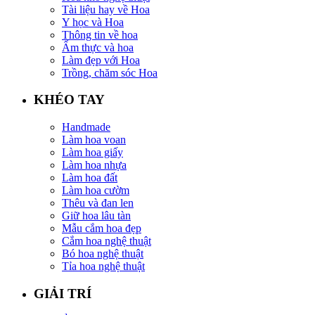
Tài liệu hay về Hoa
Y học và Hoa
Thông tin về hoa
Ẩm thực và hoa
Làm đẹp với Hoa
Trồng, chăm sóc Hoa
KHÉO TAY
Handmade
Làm hoa voan
Làm hoa giấy
Làm hoa nhựa
Làm hoa đất
Làm hoa cườm
Thêu và đan len
Giữ hoa lâu tàn
Mẫu cắm hoa đẹp
Cắm hoa nghệ thuật
Bó hoa nghệ thuật
Tỉa hoa nghệ thuật
GIẢI TRÍ