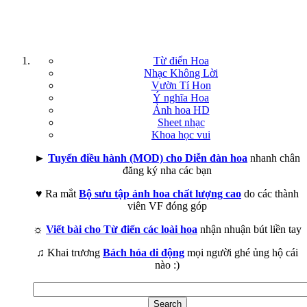
Từ điển Hoa
Nhạc Không Lời
Vườn Tí Hon
Ý nghĩa Hoa
Ảnh hoa HD
Sheet nhạc
Khoa học vui
►
Tuyển điều hành (MOD) cho Diễn đàn hoa
nhanh chân
đăng ký nha các bạn
♥ Ra mắt
Bộ sưu tập ảnh hoa chất lượng cao
do các thành
viên VF đóng góp
☼
Viết bài cho Từ điển các loài hoa
nhận nhuận bút liền tay
♫ Khai trương
Bách hóa di động
mọi người ghé ủng hộ cái
nào :)