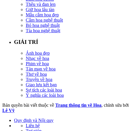
Thêu và đan len
Giữ hoa lâu tàn
Mẫu cắm hoa đẹp
Cắm hoa nghệ thuật
Bó hoa nghệ thuật
Tỉa hoa nghệ thuật
GIẢI TRÍ
Ảnh hoa đẹp
Nhạc về hoa
Phim về hoa
Tản mạn về hoa
Thơ về hoa
Truyện về hoa
Giao lưu kết bạn
Sự tích các loài hoa
Ý nghĩa các loài hoa
Bản quyền bài viết thuộc về
Trang thông tin về Hoa
, chỉnh sửa bởi
Lê Vỹ
Quy định và Nội quy
Liên hệ
Trợ giúp