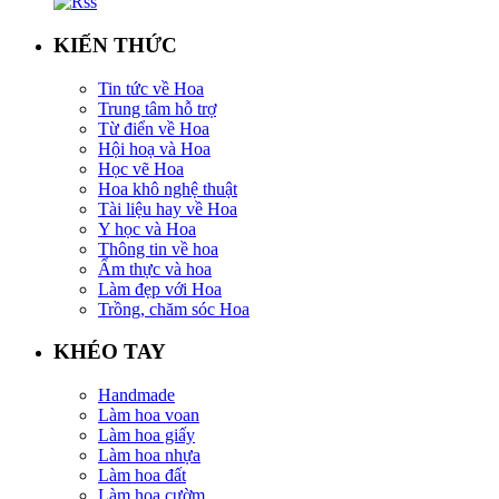
KIẾN THỨC
Tin tức về Hoa
Trung tâm hỗ trợ
Từ điển về Hoa
Hội hoạ và Hoa
Học vẽ Hoa
Hoa khô nghệ thuật
Tài liệu hay về Hoa
Y học và Hoa
Thông tin về hoa
Ẩm thực và hoa
Làm đẹp với Hoa
Trồng, chăm sóc Hoa
KHÉO TAY
Handmade
Làm hoa voan
Làm hoa giấy
Làm hoa nhựa
Làm hoa đất
Làm hoa cườm