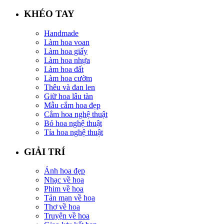
KHÉO TAY
Handmade
Làm hoa voan
Làm hoa giấy
Làm hoa nhựa
Làm hoa đất
Làm hoa cườm
Thêu và đan len
Giữ hoa lâu tàn
Mẫu cắm hoa đẹp
Cắm hoa nghệ thuật
Bó hoa nghệ thuật
Tỉa hoa nghệ thuật
GIẢI TRÍ
Ảnh hoa đẹp
Nhạc về hoa
Phim về hoa
Tản mạn về hoa
Thơ về hoa
Truyện về hoa