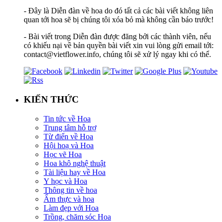
- Đây là Diễn đàn về hoa do đó tất cả các bài viết không liên
quan tới hoa sẽ bị chúng tôi xóa bỏ mà không cần báo trước!
- Bài viết trong Diễn đàn được đăng bởi các thành viên, nếu
có khiếu nại về bản quyền bài viết xin vui lòng gửi email tới:
contact@vietflower.info, chúng tôi sẽ xử lý ngay khi có thể.
KIẾN THỨC
Tin tức về Hoa
Trung tâm hỗ trợ
Từ điển về Hoa
Hội hoạ và Hoa
Học vẽ Hoa
Hoa khô nghệ thuật
Tài liệu hay về Hoa
Y học và Hoa
Thông tin về hoa
Ẩm thực và hoa
Làm đẹp với Hoa
Trồng, chăm sóc Hoa