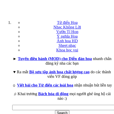
Từ điển Hoa
Nhạc Không Lời
Vườn Tí Hon
Ý nghĩa Hoa
Ảnh hoa HD
Sheet nhạc
Khoa học vui
►
Tuyển điều hành (MOD) cho Diễn đàn hoa
nhanh chân
đăng ký nha các bạn
♥ Ra mắt
Bộ sưu tập ảnh hoa chất lượng cao
do các thành
viên VF đóng góp
☼
Viết bài cho Từ điển các loài hoa
nhận nhuận bút liền tay
♫ Khai trương
Bách hóa di động
mọi người ghé ủng hộ cái
nào :)