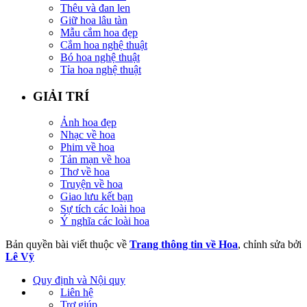
Thêu và đan len
Giữ hoa lâu tàn
Mẫu cắm hoa đẹp
Cắm hoa nghệ thuật
Bó hoa nghệ thuật
Tỉa hoa nghệ thuật
GIẢI TRÍ
Ảnh hoa đẹp
Nhạc về hoa
Phim về hoa
Tản mạn về hoa
Thơ về hoa
Truyện về hoa
Giao lưu kết bạn
Sự tích các loài hoa
Ý nghĩa các loài hoa
Bản quyền bài viết thuộc về
Trang thông tin về Hoa
, chỉnh sửa bởi
Lê Vỹ
Quy định và Nội quy
Liên hệ
Trợ giúp