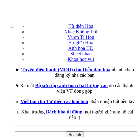
Từ điển Hoa
Nhạc Không Lời
Vườn Tí Hon
Ý nghĩa Hoa
Ảnh hoa HD
Sheet nhạc
Khoa học vui
►
Tuyển điều hành (MOD) cho Diễn đàn hoa
nhanh chân
đăng ký nha các bạn
♥ Ra mắt
Bộ sưu tập ảnh hoa chất lượng cao
do các thành
viên VF đóng góp
☼
Viết bài cho Từ điển các loài hoa
nhận nhuận bút liền tay
♫ Khai trương
Bách hóa di động
mọi người ghé ủng hộ cái
nào :)