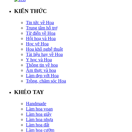
KIẾN THỨC
Tin tức về Hoa
Trung tâm hỗ trợ
Từ điển về Hoa
Hội hoạ và Hoa
Học vẽ Hoa
Hoa khô nghệ thuật
Tài liệu hay về Hoa
Y học và Hoa
Thông tin về hoa
Ẩm thực và hoa
Làm đẹp với Hoa
Trồng, chăm sóc Hoa
KHÉO TAY
Handmade
Làm hoa voan
Làm hoa giấy
Làm hoa nhựa
Làm hoa đất
Làm hoa cườm