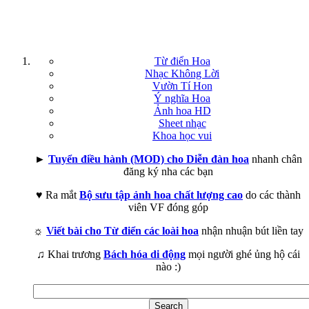
Từ điển Hoa
Nhạc Không Lời
Vườn Tí Hon
Ý nghĩa Hoa
Ảnh hoa HD
Sheet nhạc
Khoa học vui
►
Tuyển điều hành (MOD) cho Diễn đàn hoa
nhanh chân
đăng ký nha các bạn
♥ Ra mắt
Bộ sưu tập ảnh hoa chất lượng cao
do các thành
viên VF đóng góp
☼
Viết bài cho Từ điển các loài hoa
nhận nhuận bút liền tay
♫ Khai trương
Bách hóa di động
mọi người ghé ủng hộ cái
nào :)