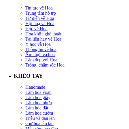
Tin tức về Hoa
Trung tâm hỗ trợ
Từ điển về Hoa
Hội hoạ và Hoa
Học vẽ Hoa
Hoa khô nghệ thuật
Tài liệu hay về Hoa
Y học và Hoa
Thông tin về hoa
Ẩm thực và hoa
Làm đẹp với Hoa
Trồng, chăm sóc Hoa
KHÉO TAY
Handmade
Làm hoa voan
Làm hoa giấy
Làm hoa nhựa
Làm hoa đất
Làm hoa cườm
Thêu và đan len
Giữ hoa lâu tàn
Mẫu cắm hoa đẹp