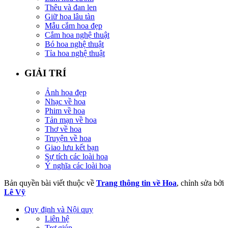
Thêu và đan len
Giữ hoa lâu tàn
Mẫu cắm hoa đẹp
Cắm hoa nghệ thuật
Bó hoa nghệ thuật
Tỉa hoa nghệ thuật
GIẢI TRÍ
Ảnh hoa đẹp
Nhạc về hoa
Phim về hoa
Tản mạn về hoa
Thơ về hoa
Truyện về hoa
Giao lưu kết bạn
Sự tích các loài hoa
Ý nghĩa các loài hoa
Bản quyền bài viết thuộc về
Trang thông tin về Hoa
, chỉnh sửa bởi
Lê Vỹ
Quy định và Nội quy
Liên hệ
Trợ giúp