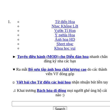
Từ điển Hoa
Nhạc Không Lời
Vườn Tí Hon
Ý nghĩa Hoa
Ảnh hoa HD
Sheet nhạc
Khoa học vui
►
Tuyển điều hành (MOD) cho Diễn đàn hoa
nhanh chân
đăng ký nha các bạn
♥ Ra mắt
Bộ sưu tập ảnh hoa chất lượng cao
do các thành
viên VF đóng góp
☼
Viết bài cho Từ điển các loài hoa
nhận nhuận bút liền tay
♫ Khai trương
Bách hóa di động
mọi người ghé ủng hộ cái
nào :)