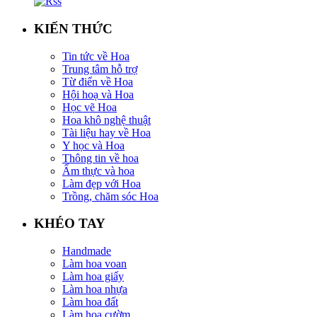
KIẾN THỨC
Tin tức về Hoa
Trung tâm hỗ trợ
Từ điển về Hoa
Hội hoạ và Hoa
Học vẽ Hoa
Hoa khô nghệ thuật
Tài liệu hay về Hoa
Y học và Hoa
Thông tin về hoa
Ẩm thực và hoa
Làm đẹp với Hoa
Trồng, chăm sóc Hoa
KHÉO TAY
Handmade
Làm hoa voan
Làm hoa giấy
Làm hoa nhựa
Làm hoa đất
Làm hoa cườm