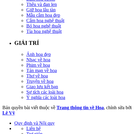
Thêu và đan len
Giữ hoa lâu tàn
Mẫu cắm hoa đẹp
Cắm hoa nghệ thuật
Bó hoa nghệ thuật
Tỉa hoa nghệ thuật
GIẢI TRÍ
Ảnh hoa đẹp
Nhạc về hoa
Phim về hoa
Tản mạn về hoa
Thơ về hoa
Truyện về hoa
Giao lưu kết bạn
Sự tích các loài hoa
Ý nghĩa các loài hoa
Bản quyền bài viết thuộc về
Trang thông tin về Hoa
, chỉnh sửa bởi
Lê Vỹ
Quy định và Nội quy
Liên hệ
Trợ giúp