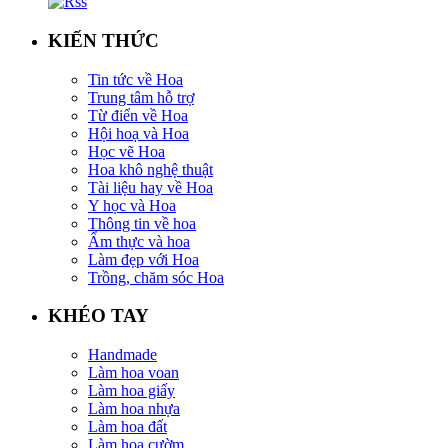
KIẾN THỨC
Tin tức về Hoa
Trung tâm hỗ trợ
Từ điển về Hoa
Hội hoạ và Hoa
Học vẽ Hoa
Hoa khô nghệ thuật
Tài liệu hay về Hoa
Y học và Hoa
Thông tin về hoa
Ẩm thực và hoa
Làm đẹp với Hoa
Trồng, chăm sóc Hoa
KHÉO TAY
Handmade
Làm hoa voan
Làm hoa giấy
Làm hoa nhựa
Làm hoa đất
Làm hoa cườm