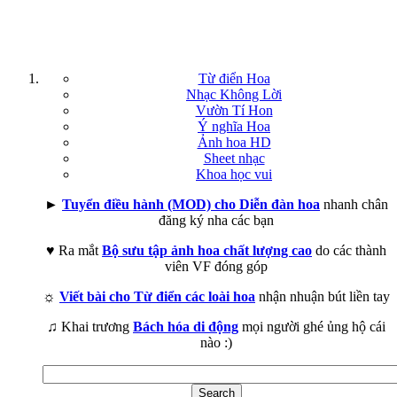
Từ điển Hoa
Nhạc Không Lời
Vườn Tí Hon
Ý nghĩa Hoa
Ảnh hoa HD
Sheet nhạc
Khoa học vui
►
Tuyển điều hành (MOD) cho Diễn đàn hoa
nhanh chân
đăng ký nha các bạn
♥ Ra mắt
Bộ sưu tập ảnh hoa chất lượng cao
do các thành
viên VF đóng góp
☼
Viết bài cho Từ điển các loài hoa
nhận nhuận bút liền tay
♫ Khai trương
Bách hóa di động
mọi người ghé ủng hộ cái
nào :)