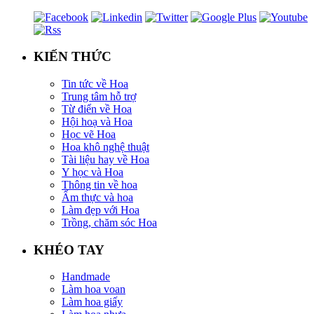
KIẾN THỨC
Tin tức về Hoa
Trung tâm hỗ trợ
Từ điển về Hoa
Hội hoạ và Hoa
Học vẽ Hoa
Hoa khô nghệ thuật
Tài liệu hay về Hoa
Y học và Hoa
Thông tin về hoa
Ẩm thực và hoa
Làm đẹp với Hoa
Trồng, chăm sóc Hoa
KHÉO TAY
Handmade
Làm hoa voan
Làm hoa giấy