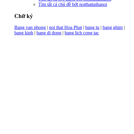
Tìm tất cả chủ đề bởi noithattaihanoi
Chữ ký
Bang van phong
|
noi that Hoa Phat
|
bang tu
|
bang ghim
|
bang kinh
|
bang di dong
|
bang lich cong tac