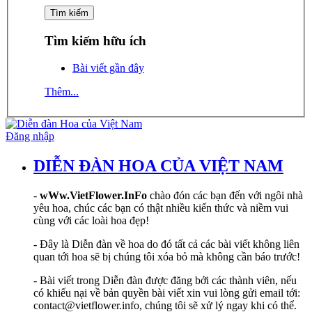
Tìm kiếm hữu ích
Bài viết gần đây
Thêm...
Đăng nhập
DIỄN ĐÀN HOA CỦA VIỆT NAM
-
wWw.VietFlower.InFo
chào đón các bạn đến với ngôi nhà
yêu hoa, chúc các bạn có thật nhiều kiến thức và niềm vui
cùng với các loài hoa đẹp!
- Đây là Diễn đàn về hoa do đó tất cả các bài viết không liên
quan tới hoa sẽ bị chúng tôi xóa bỏ mà không cần báo trước!
- Bài viết trong Diễn đàn được đăng bởi các thành viên, nếu
có khiếu nại về bản quyền bài viết xin vui lòng gửi email tới:
contact@vietflower.info, chúng tôi sẽ xử lý ngay khi có thể.