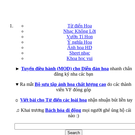
Từ điển Hoa
Nhạc Không Lời
Vườn Tí Hon
Ý nghĩa Hoa
Ảnh hoa HD
Sheet nhạc
Khoa học vui
►
Tuyển điều hành (MOD) cho Diễn đàn hoa
nhanh chân
đăng ký nha các bạn
♥ Ra mắt
Bộ sưu tập ảnh hoa chất lượng cao
do các thành
viên VF đóng góp
☼
Viết bài cho Từ điển các loài hoa
nhận nhuận bút liền tay
♫ Khai trương
Bách hóa di động
mọi người ghé ủng hộ cái
nào :)