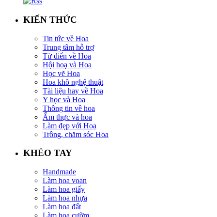
KIẾN THỨC
Tin tức về Hoa
Trung tâm hỗ trợ
Từ điển về Hoa
Hội hoạ và Hoa
Học vẽ Hoa
Hoa khô nghệ thuật
Tài liệu hay về Hoa
Y học và Hoa
Thông tin về hoa
Ẩm thực và hoa
Làm đẹp với Hoa
Trồng, chăm sóc Hoa
KHÉO TAY
Handmade
Làm hoa voan
Làm hoa giấy
Làm hoa nhựa
Làm hoa đất
Làm hoa cườm