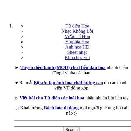
Từ điển Hoa
Nhạc Không Lời
Vườn Tí Hon
Ý nghĩa Hoa
Ảnh hoa HD
Sheet nhạc
Khoa học vui
►
Tuyển điều hành (MOD) cho Diễn đàn hoa
nhanh chân
đăng ký nha các bạn
♥ Ra mắt
Bộ sưu tập ảnh hoa chất lượng cao
do các thành
viên VF đóng góp
☼
Viết bài cho Từ điển các loài hoa
nhận nhuận bút liền tay
♫ Khai trương
Bách hóa di động
mọi người ghé ủng hộ cái
nào :)