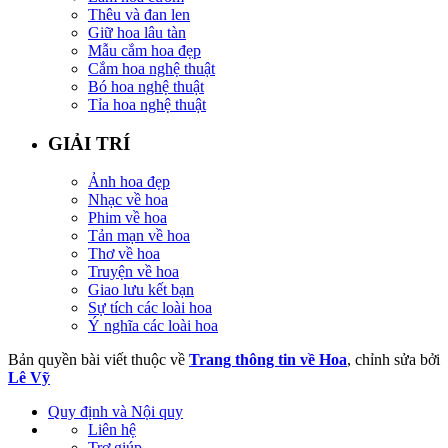
Thêu và đan len
Giữ hoa lâu tàn
Mẫu cắm hoa đẹp
Cắm hoa nghệ thuật
Bó hoa nghệ thuật
Tỉa hoa nghệ thuật
GIẢI TRÍ
Ảnh hoa đẹp
Nhạc về hoa
Phim về hoa
Tản mạn về hoa
Thơ về hoa
Truyện về hoa
Giao lưu kết bạn
Sự tích các loài hoa
Ý nghĩa các loài hoa
Bản quyền bài viết thuộc về
Trang thông tin về Hoa
, chỉnh sửa bởi
Lê Vỹ
Quy định và Nội quy
Liên hệ
Trợ giúp