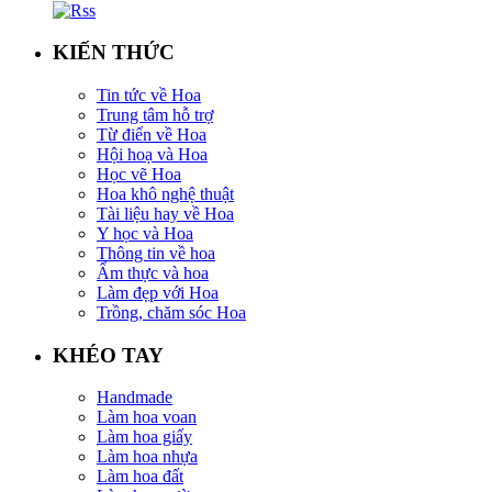
KIẾN THỨC
Tin tức về Hoa
Trung tâm hỗ trợ
Từ điển về Hoa
Hội hoạ và Hoa
Học vẽ Hoa
Hoa khô nghệ thuật
Tài liệu hay về Hoa
Y học và Hoa
Thông tin về hoa
Ẩm thực và hoa
Làm đẹp với Hoa
Trồng, chăm sóc Hoa
KHÉO TAY
Handmade
Làm hoa voan
Làm hoa giấy
Làm hoa nhựa
Làm hoa đất