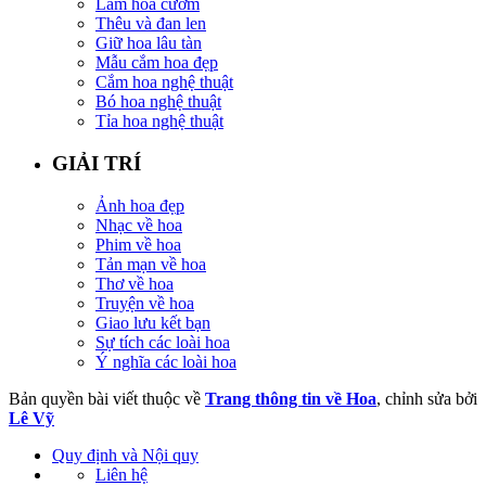
Làm hoa cườm
Thêu và đan len
Giữ hoa lâu tàn
Mẫu cắm hoa đẹp
Cắm hoa nghệ thuật
Bó hoa nghệ thuật
Tỉa hoa nghệ thuật
GIẢI TRÍ
Ảnh hoa đẹp
Nhạc về hoa
Phim về hoa
Tản mạn về hoa
Thơ về hoa
Truyện về hoa
Giao lưu kết bạn
Sự tích các loài hoa
Ý nghĩa các loài hoa
Bản quyền bài viết thuộc về
Trang thông tin về Hoa
, chỉnh sửa bởi
Lê Vỹ
Quy định và Nội quy
Liên hệ