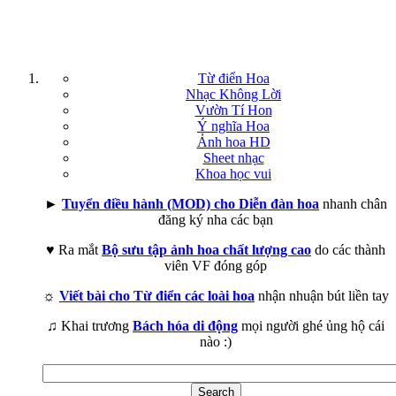
Từ điển Hoa
Nhạc Không Lời
Vườn Tí Hon
Ý nghĩa Hoa
Ảnh hoa HD
Sheet nhạc
Khoa học vui
►
Tuyển điều hành (MOD) cho Diễn đàn hoa
nhanh chân
đăng ký nha các bạn
♥ Ra mắt
Bộ sưu tập ảnh hoa chất lượng cao
do các thành
viên VF đóng góp
☼
Viết bài cho Từ điển các loài hoa
nhận nhuận bút liền tay
♫ Khai trương
Bách hóa di động
mọi người ghé ủng hộ cái
nào :)