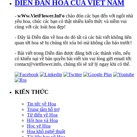
DIỄN ĐÀN HOA CỦA VIỆT NAM
-
wWw.VietFlower.InFo
chào đón các bạn đến với ngôi nhà
yêu hoa, chúc các bạn có thật nhiều kiến thức và niềm vui
cùng với các loài hoa đẹp!
- Đây là Diễn đàn về hoa do đó tất cả các bài viết không liên
quan tới hoa sẽ bị chúng tôi xóa bỏ mà không cần báo trước!
- Bài viết trong Diễn đàn được đăng bởi các thành viên, nếu
có khiếu nại về bản quyền bài viết xin vui lòng gửi email tới:
contact@vietflower.info, chúng tôi sẽ xử lý ngay khi có thể.
KIẾN THỨC
Tin tức về Hoa
Trung tâm hỗ trợ
Từ điển về Hoa
Hội hoạ và Hoa
Học vẽ Hoa
Hoa khô nghệ thuật
Tài liệu hay về Hoa