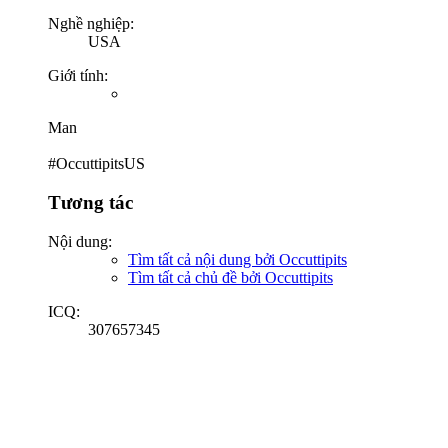
Nghề nghiệp:
USA
Giới tính:
Man
#OccuttipitsUS
Tương tác
Nội dung:
Tìm tất cả nội dung bởi Occuttipits
Tìm tất cả chủ đề bởi Occuttipits
ICQ:
307657345