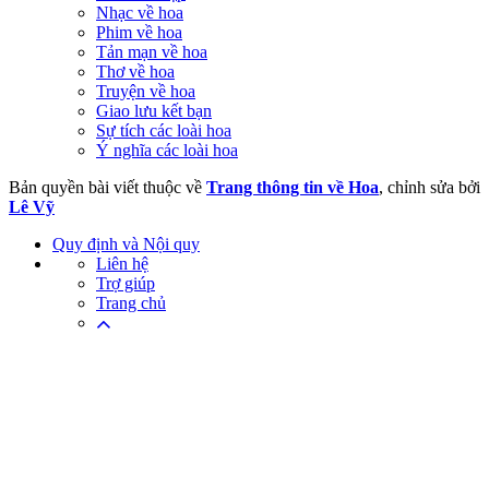
Nhạc về hoa
Phim về hoa
Tản mạn về hoa
Thơ về hoa
Truyện về hoa
Giao lưu kết bạn
Sự tích các loài hoa
Ý nghĩa các loài hoa
Bản quyền bài viết thuộc về
Trang thông tin về Hoa
, chỉnh sửa bởi
Lê Vỹ
Quy định và Nội quy
Liên hệ
Trợ giúp
Trang chủ