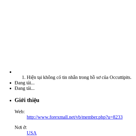
Hiện tại không có tin nhắn trong hồ sơ của Occuttipits.
Đang tải...
Đang tải...
Giới thiệu
Web:
http://www.forexmall.net/vb/member.php?u=8233
Nơi ở:
USA