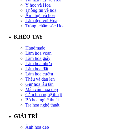
Y học và Hoa
Thông tin về hoa
Ẩm thực và hoa
Làm đẹp với Hoa
Trồng, chăm sóc Hoa
KHÉO TAY
Handmade
Làm hoa voan
Làm hoa giấy
Làm hoa nhựa
Làm hoa đất
Làm hoa cườm
Thêu và đan len
Giữ hoa lâu tàn
Mẫu cắm hoa đẹp
Cắm hoa nghệ thuật
Bó hoa nghệ thuật
Tỉa hoa nghệ thuật
GIẢI TRÍ
Ảnh hoa đẹp