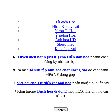
Từ điển Hoa
Nhạc Không Lời
Vườn Tí Hon
Ý nghĩa Hoa
Ảnh hoa HD
Sheet nhạc
Khoa học vui
►
Tuyển điều hành (MOD) cho Diễn đàn hoa
nhanh chân
đăng ký nha các bạn
♥ Ra mắt
Bộ sưu tập ảnh hoa chất lượng cao
do các thành
viên VF đóng góp
☼
Viết bài cho Từ điển các loài hoa
nhận nhuận bút liền tay
♫ Khai trương
Bách hóa di động
mọi người ghé ủng hộ cái
nào :)