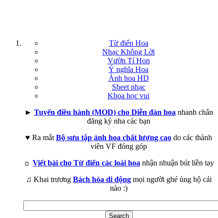
Từ điển Hoa
Nhạc Không Lời
Vườn Tí Hon
Ý nghĩa Hoa
Ảnh hoa HD
Sheet nhạc
Khoa học vui
►
Tuyển điều hành (MOD) cho Diễn đàn hoa
nhanh chân
đăng ký nha các bạn
♥ Ra mắt
Bộ sưu tập ảnh hoa chất lượng cao
do các thành
viên VF đóng góp
☼
Viết bài cho Từ điển các loài hoa
nhận nhuận bút liền tay
♫ Khai trương
Bách hóa di động
mọi người ghé ủng hộ cái
nào :)