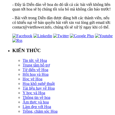
- Đây là Diễn đàn về hoa do đó tất cả các bài viết không liên
quan tới hoa sẽ bị chúng tôi xóa bỏ mà không cần báo trước!
- Bài viết trong Diễn đàn được đăng bởi các thành viên, nếu
có khiếu nại về bản quyền bài viết xin vui lòng gửi email tới:
contact@vietflower.info, chúng tôi sẽ xử lý ngay khi có thể.
KIẾN THỨC
Tin tức về Hoa
Trung tâm hỗ trợ
Từ điển về Hoa
Hội hoạ và Hoa
Học vẽ Hoa
Hoa khô nghệ thuật
Tài liệu hay về Hoa
Y học và Hoa
Thông tin về hoa
Ẩm thực và hoa
Làm đẹp với Hoa
Trồng, chăm sóc Hoa