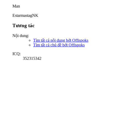
Man
EstarmastagNK
Tương tác
Nội dung:
Tìm tất cả nội dung bởi Offispoks
Tìm tất cả chủ đề bởi Offispoks
ICQ:
352315342