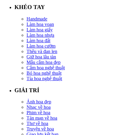
KHÉO TAY
Handmade
Làm hoa voan
Làm hoa giấy
Làm hoa nhựa
Làm hoa đất
Làm hoa cườm
Thêu và đan len
Giữ hoa lâu tàn
Mẫu cắm hoa đẹp
Cắm hoa nghệ thuật
Bó hoa nghệ thuật
Tỉa hoa nghệ thuật
GIẢI TRÍ
Ảnh hoa đẹp
Nhạc về hoa
Phim về hoa
Tản mạn về hoa
Thơ về hoa
Truyện về hoa
Giao lưu kết bạn