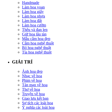
Handmade
Làm hoa voan
Làm hoa giấy
Làm hoa nhựa
Làm hoa đất
Làm hoa cườm
Thêu và đan len
Giữ hoa lâu tàn
Mẫu cắm hoa đẹp
Cắm hoa nghệ thuật
Bó hoa nghệ thuật
Tỉa hoa nghệ thuật
GIẢI TRÍ
Ảnh hoa đẹp
Nhạc về hoa
Phim về hoa
Tản mạn về hoa
Thơ về hoa
Truyện về hoa
Giao lưu kết bạn
Sự tích các loài hoa
Ý nghĩa các loài hoa