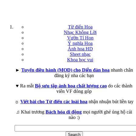
Từ điển Hoa
Nhạc Không Lời
Vườn Tí Hon
Ý nghĩa Hoa
Ảnh hoa HD
Sheet nhạc
Khoa học vui
►
Tuyển điều hành (MOD) cho Diễn đàn hoa
nhanh chân
đăng ký nha các bạn
♥ Ra mắt
Bộ sưu tập ảnh hoa chất lượng cao
do các thành
viên VF đóng góp
☼
Viết bài cho Từ điển các loài hoa
nhận nhuận bút liền tay
♫ Khai trương
Bách hóa di động
mọi người ghé ủng hộ cái
nào :)