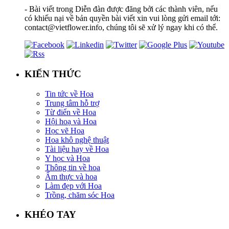
- Bài viết trong Diễn đàn được đăng bởi các thành viên, nếu
có khiếu nại về bản quyền bài viết xin vui lòng gửi email tới:
contact@vietflower.info, chúng tôi sẽ xử lý ngay khi có thể.
KIẾN THỨC
Tin tức về Hoa
Trung tâm hỗ trợ
Từ điển về Hoa
Hội hoạ và Hoa
Học vẽ Hoa
Hoa khô nghệ thuật
Tài liệu hay về Hoa
Y học và Hoa
Thông tin về hoa
Ẩm thực và hoa
Làm đẹp với Hoa
Trồng, chăm sóc Hoa
KHÉO TAY