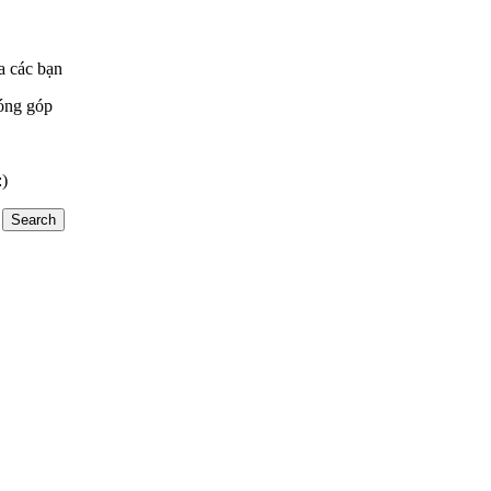
a các bạn
óng góp
:)