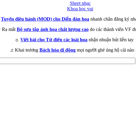
Sheet nhạc
Khoa học vui
►
Tuyển điều hành (MOD) cho Diễn đàn hoa
nhanh chân đăng ký nh
 Ra mắt
Bộ sưu tập ảnh hoa chất lượng cao
do các thành viên VF đ
☼
Viết bài cho Từ điển các loài hoa
nhận nhuận bút liền tay
♫ Khai trương
Bách hóa di động
mọi người ghé ủng hộ cái nào 