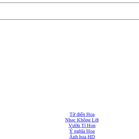
Từ điển Hoa
Nhạc Không Lời
Vườn Tí Hon
Ý nghĩa Hoa
Ảnh hoa HD