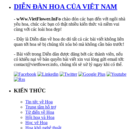
DIỄN ĐÀN HOA CỦA VIỆT NAM
-
wWw.VietFlower.InFo
chào đón các bạn đến với ngôi nhà
yêu hoa, chúc các bạn có thật nhiều kiến thức và niềm vui
cùng với các loài hoa đẹp!
- Đây là Diễn đàn về hoa do đó tất cả các bài viết không liên
quan tới hoa sẽ bị chúng tôi xóa bỏ mà không cần báo trước!
- Bài viết trong Diễn đàn được đăng bởi các thành viên, nếu
có khiếu nại về bản quyền bài viết xin vui lòng gửi email tới:
contact@vietflower.info, chúng tôi sẽ xử lý ngay khi có thể.
KIẾN THỨC
Tin tức về Hoa
Trung tâm hỗ trợ
Từ điển về Hoa
Hội hoạ và Hoa
Học vẽ Hoa
Hoa khô nghệ thuật