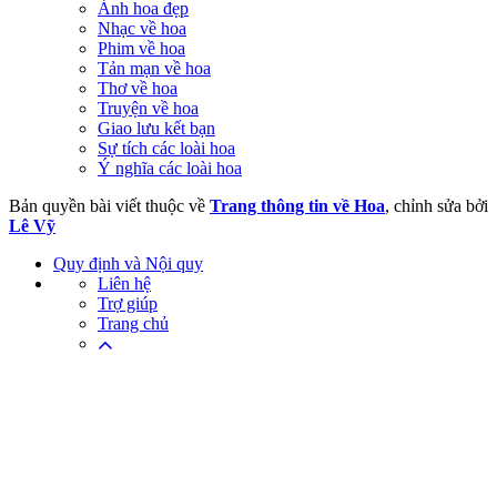
Ảnh hoa đẹp
Nhạc về hoa
Phim về hoa
Tản mạn về hoa
Thơ về hoa
Truyện về hoa
Giao lưu kết bạn
Sự tích các loài hoa
Ý nghĩa các loài hoa
Bản quyền bài viết thuộc về
Trang thông tin về Hoa
, chỉnh sửa bởi
Lê Vỹ
Quy định và Nội quy
Liên hệ
Trợ giúp
Trang chủ