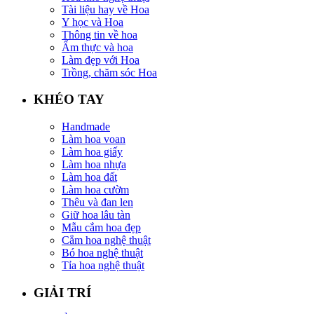
Tài liệu hay về Hoa
Y học và Hoa
Thông tin về hoa
Ẩm thực và hoa
Làm đẹp với Hoa
Trồng, chăm sóc Hoa
KHÉO TAY
Handmade
Làm hoa voan
Làm hoa giấy
Làm hoa nhựa
Làm hoa đất
Làm hoa cườm
Thêu và đan len
Giữ hoa lâu tàn
Mẫu cắm hoa đẹp
Cắm hoa nghệ thuật
Bó hoa nghệ thuật
Tỉa hoa nghệ thuật
GIẢI TRÍ