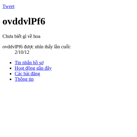
Tweet
ovddvlPf6
Chưa biết gì về hoa
ovddvlPf6 được nhìn thấy lần cuối:
2/10/12
Tin nhắn hồ sơ
Hoạt động gần đây
Các bài đăng
Thông tin