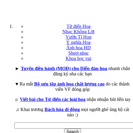
Từ điển Hoa
Nhạc Không Lời
Vườn Tí Hon
Ý nghĩa Hoa
Ảnh hoa HD
Sheet nhạc
Khoa học vui
►
Tuyển điều hành (MOD) cho Diễn đàn hoa
nhanh chân
đăng ký nha các bạn
♥ Ra mắt
Bộ sưu tập ảnh hoa chất lượng cao
do các thành
viên VF đóng góp
☼
Viết bài cho Từ điển các loài hoa
nhận nhuận bút liền tay
♫ Khai trương
Bách hóa di động
mọi người ghé ủng hộ cái
nào :)