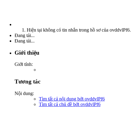
Hiện tại không có tin nhắn trong hồ sơ của ovddvlPf6.
Đang tải...
Đang tải...
Giới thiệu
Giới tính:
Tương tác
Nội dung:
Tìm tất cả nội dung bởi ovddvlPf6
Tìm tất cả chủ đề bởi ovddvlPf6