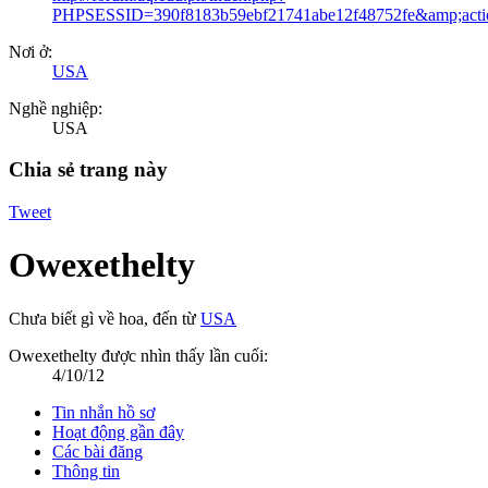
PHPSESSID=390f8183b59ebf21741abe12f48752fe&amp;actio
Nơi ở:
USA
Nghề nghiệp:
USA
Chia sẻ trang này
Tweet
Owexethelty
Chưa biết gì về hoa
,
đến từ
USA
Owexethelty được nhìn thấy lần cuối:
4/10/12
Tin nhắn hồ sơ
Hoạt động gần đây
Các bài đăng
Thông tin