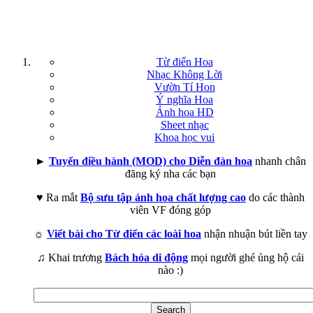
Từ điển Hoa
Nhạc Không Lời
Vườn Tí Hon
Ý nghĩa Hoa
Ảnh hoa HD
Sheet nhạc
Khoa học vui
►
Tuyển điều hành (MOD) cho Diễn đàn hoa
nhanh chân
đăng ký nha các bạn
♥ Ra mắt
Bộ sưu tập ảnh hoa chất lượng cao
do các thành
viên VF đóng góp
☼
Viết bài cho Từ điển các loài hoa
nhận nhuận bút liền tay
♫ Khai trương
Bách hóa di động
mọi người ghé ủng hộ cái
nào :)