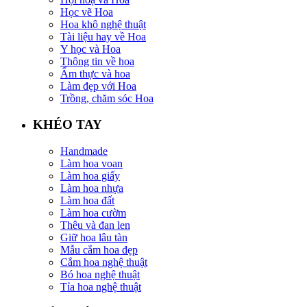
Học vẽ Hoa
Hoa khô nghệ thuật
Tài liệu hay về Hoa
Y học và Hoa
Thông tin về hoa
Ẩm thực và hoa
Làm đẹp với Hoa
Trồng, chăm sóc Hoa
KHÉO TAY
Handmade
Làm hoa voan
Làm hoa giấy
Làm hoa nhựa
Làm hoa đất
Làm hoa cườm
Thêu và đan len
Giữ hoa lâu tàn
Mẫu cắm hoa đẹp
Cắm hoa nghệ thuật
Bó hoa nghệ thuật
Tỉa hoa nghệ thuật