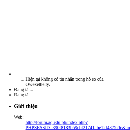
Hiện tại không có tin nhắn trong hồ sơ của
Owexethelty.
Đang tải...
Đang tải...
Giới thiệu
Web:
http://forum.aq.edu.ph/index.php?
PHPSESSID=390f8183b59ebf21741abe12f48752fe&amp;