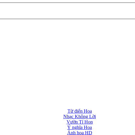
Từ điển Hoa
Nhạc Không Lời
Vườn Tí Hon
Ý nghĩa Hoa
Ảnh hoa HD