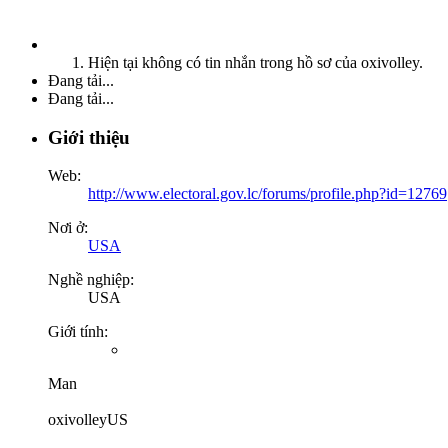
Hiện tại không có tin nhắn trong hồ sơ của oxivolley.
Đang tải...
Đang tải...
Giới thiệu
Web:
http://www.electoral.gov.lc/forums/profile.php?id=12769
Nơi ở:
USA
Nghề nghiệp:
USA
Giới tính:
Man
oxivolleyUS