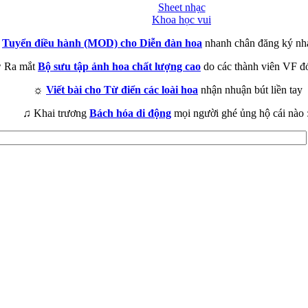
Sheet nhạc
Khoa học vui
►
Tuyển điều hành (MOD) cho Diễn đàn hoa
nhanh chân đăng ký nh
 Ra mắt
Bộ sưu tập ảnh hoa chất lượng cao
do các thành viên VF đ
☼
Viết bài cho Từ điển các loài hoa
nhận nhuận bút liền tay
♫ Khai trương
Bách hóa di động
mọi người ghé ủng hộ cái nào 