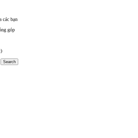
a các bạn
óng góp
:)