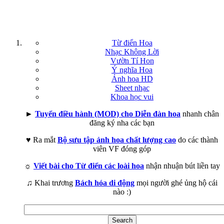
Từ điển Hoa
Nhạc Không Lời
Vườn Tí Hon
Ý nghĩa Hoa
Ảnh hoa HD
Sheet nhạc
Khoa học vui
►
Tuyển điều hành (MOD) cho Diễn đàn hoa
nhanh chân
đăng ký nha các bạn
♥ Ra mắt
Bộ sưu tập ảnh hoa chất lượng cao
do các thành
viên VF đóng góp
☼
Viết bài cho Từ điển các loài hoa
nhận nhuận bút liền tay
♫ Khai trương
Bách hóa di động
mọi người ghé ủng hộ cái
nào :)