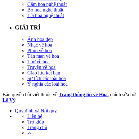
Cắm hoa nghệ thuật
Bó hoa nghệ thuật
Tỉa hoa nghệ thuật
GIẢI TRÍ
Ảnh hoa đẹp
Nhạc về hoa
Phim về hoa
Tản mạn về hoa
Thơ về hoa
Truyện về hoa
Giao lưu kết bạn
Sự tích các loài hoa
Ý nghĩa các loài hoa
Bản quyền bài viết thuộc về
Trang thông tin về Hoa
, chỉnh sửa bởi
Lê Vỹ
Quy định và Nội quy
Liên hệ
Trợ giúp
Trang chủ